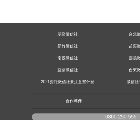
基隆徵信社
台北
新竹徵信社
苗栗
南投徵信社
嘉義
宜蘭徵信社
台東
2021委託徵信社要注意些什麼
徵信社
合作夥伴
0800-250-555
youtube
《桃園徵信》桃園市桃園區中平路102號2F