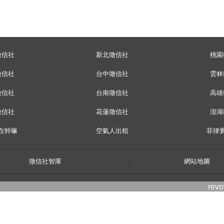
徵信社
新北徵信社
桃園
徵信社
台中徵信社
雲林
徵信社
台南徵信社
高雄
徵信社
花蓮徵信社
澎湖
在幹嘛
空氣人出租
菲律
徵信社智庫
網站地圖
rev
twitter
facebook