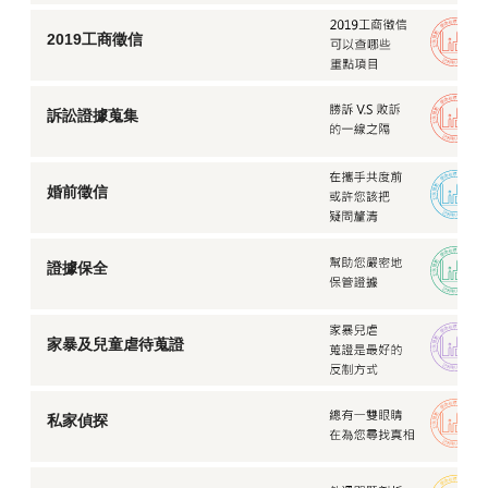
2019工商徵信
訴訟證據蒐集
婚前徵信
證據保全
家暴及兒童虐待蒐證
私家偵探