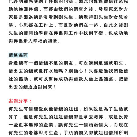
已經明顯感受到了伴侶的想法，因此想透過徵信社來協
助他挽回伴侶，而經由我們的調查之後，發現原來對方
家長是因為總是沒看到劉先生，總覺得劉先生對女兒冷
淡，心思都在工作上，而反對他們在一起，自此之後劉
先生的便開始學習在伴侶與工作中找到平衡，也成功地
與伴侶步入幸福的禮堂。
債務協商
身邊總有一個借錢不還的朋友，每次講到還錢就消失，
借出去的錢就像打水漂嗎？別擔心！只要透過我們徵信
社的協助，就可以幫你成功與借款人坐上協議桌，把借
出去的錢通通討回來！
案例分享：
何先生有個總愛跟他借錢的姐姐，如果說是為了生活就
算了，但是何先生的姐姐借錢都是拿去賭博，或是投資
一些血本無歸的產業，讓何先生一個頭兩個大，而現在
何先生的老婆即將生產，手頭的錢又都被姐姐借到所剩