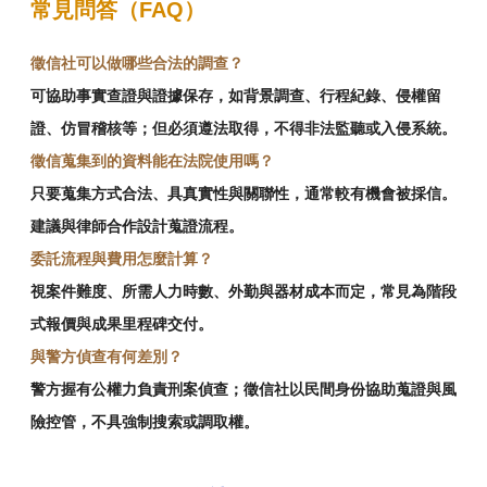
常見問答（FAQ）
徵信社可以做哪些合法的調查？
可協助事實查證與證據保存，如背景調查、行程紀錄、侵權留
證、仿冒稽核等；但必須遵法取得，不得非法監聽或入侵系統。
徵信蒐集到的資料能在法院使用嗎？
只要蒐集方式合法、具真實性與關聯性，通常較有機會被採信。
建議與律師合作設計蒐證流程。
委託流程與費用怎麼計算？
視案件難度、所需人力時數、外勤與器材成本而定，常見為階段
式報價與成果里程碑交付。
與警方偵查有何差別？
警方握有公權力負責刑案偵查；徵信社以民間身份協助蒐證與風
險控管，不具強制搜索或調取權。