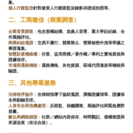
集。
個人行蹤監控
針對被查人行蹤跟監並錄影存證或拍照等。
二、工商徵信（商業調查）
企業背景調查：
包含股權結構、負責人背景、重大爭訟紀錄、合
作風險評估。
商業糾紛蒐證：
交易不履行、競業禁止、營業秘密外洩等爭議之
事證蒐集。
智慧財產權維權：
仿冒、盜用商標／著作權／專利之實地查核與
證據保存。
市場與通路稽核：
通路價格、灰色貨源、區域代理違規等稽核與
驗證。
三、其他專業服務
法律程序協作：
在律師指導下協助蒐證、撰擬證據清單、證據保
全與勘驗安排。
人身安全與危機處理：
反跟監、保鑣護衛、風險評估與緊急應對
規畫。
數位與網路跡證：
社群／網站內容保存、時間戳記、侵權留證與
來源追查（依法合規）。