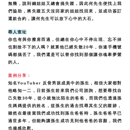
無幾，說到錢姐姐又總會搞失蹤，因此何先生便找上我
們協助，將失蹤五天沒回家的姐姐找回來，並成功簽訂
還款合約，讓何先生可以放下心中的大石。
尋人查址
你也有與你擦肩而過，但總在你心中不停出現、忘不掉
也割捨不下的人嗎？就算他已經失散20年，你連手機號
碼都搞丟了，我們還是可以替你找到那個讓你魂牽夢縈
的人。
案例分享：
知名YouTuber 反骨男孩成員中的孫生，相信大家都對
他略知一二，日前孫生前來我們公司諮詢，想要尋找自
己失散30年，從小就無比陌生的爸爸，而我們也透過孫
生媽媽提供的姓名，從孫生的過去找尋其生父的蹤跡，
雖然在最後當我們成功找到孫生爸爸時，孫生爸爸早已
過世多年，但能夠讓孫生成功見到他爸爸的容顏，我們
也備感欣慰。