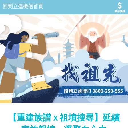
徵信價錢
【重建族譜ｘ祖墳搜尋】延續