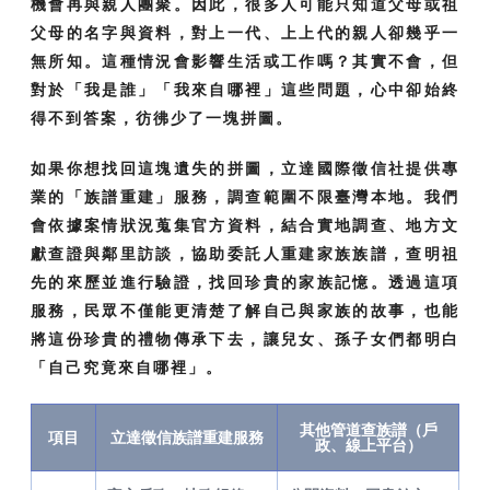
機會再與親人團聚。因此，很多人可能只知道父母或祖
父母的名字與資料，對上一代、上上代的親人卻幾乎一
無所知。這種情況會影響生活或工作嗎？其實不會，但
對於「我是誰」「我來自哪裡」這些問題，心中卻始終
得不到答案，彷彿少了一塊拼圖。
如果你想找回這塊遺失的拼圖，立達國際徵信社提供專
業的「族譜重建」服務，調查範圍不限臺灣本地。我們
會依據案情狀況蒐集官方資料，結合實地調查、地方文
獻查證與鄰里訪談，協助委託人重建家族族譜，查明祖
先的來歷並進行驗證，找回珍貴的家族記憶。透過這項
服務，民眾不僅能更清楚了解自己與家族的故事，也能
將這份珍貴的禮物傳承下去，讓兒女、孫子女們都明白
「自己究竟來自哪裡」。
其他管道查族譜（戶
項目
立達徵信族譜重建服務
政、線上平台）