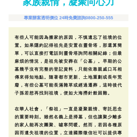
家族親情，凝聚向心力
專業辦案透明價位 24時免費諮詢0800-250-555
有些人可能因為搬家的原因，不慎遺忘了祖墳的位
置。如果隱約記得祖先是安置在靈骨塔，那還算簡
單，可以直接打電話到靈骨塔詢問相關紀錄；但最
麻煩的情況，是祖先被安葬在「公墓」。早期的公
墓幾乎沒有完整的登記資料，只能依靠親戚口耳相
傳來得知地點。隨著都市更新、土地重劃或長年荒
廢，有些公墓可能長滿雜草或經過遷葬，這時後代
子孫若想再找到祖墳，便如大海撈針般困難。
在華人社會，「祭祖」一直是凝聚親情、寄託思念
的重要時刻。雖然名義上是掃墓，但也讓聚少離多
的家人能再次團聚、噓寒問暖。然而，若因各種原
因而遺失祖墳的位置，立達國際徵信社可以提供專