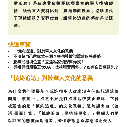
業服務！憑藉專業偵探團隊與豐富的尋人找物經
驗，結合官方資料比對、實地勘察搜索，協助後代
子孫確認祖先安葬位置，讓慎終追遠的傳統得以延
續。
快速導覽
「慎終追遠」對於華人文化的意義
不清楚自己的家族來源？徵信社族譜重建服務優勢
想尋找祖墳位置？立達私家偵探幫你找！
尋祖尋根服務五大QA！找祖墳費用多少？如何自己查祖先？
「慎終追遠」對於華人文化的意義
為什麼我們要掃墓？或許很多人從來沒有仔細想過這個
問題。事實上，掃墓不只是打掃墓地或焚香祭拜，它背
後蘊含的是「慎終追遠」的文化意義。這句話出自《論
語·學而》篇：「慎終追遠，民德歸厚矣。」提醒人們要
以莊重的態度面對逝者，並懷著敬意與感恩追念先人。