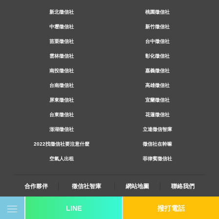
新北徵信社
桃園徵信社
中壢徵信社
新竹徵信社
苗栗徵信社
台中徵信社
雲林徵信社
彰化徵信社
南投徵信社
嘉義徵信社
台南徵信社
高雄徵信社
屏東徵信社
宜蘭徵信社
台東徵信社
花蓮徵信社
澎湖徵信社
立達徵信智庫
2022找徵信社要注意什麼
徵信社在幹嘛
空氣人出租
菲律賓徵信社
合作夥伴
徵信社智庫
網站地圖
聯絡我們
LINE
撥打電話
0800-250-555
revote990109@gmail.com