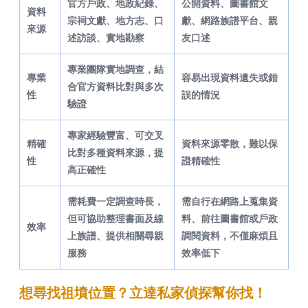
官方戶政、地政紀錄、
公開資料、圖書館文
資料
宗祠文獻、地方志、口
獻、網路族譜平台、親
來源
述訪談、實地勘察
友口述
專業團隊實地調查，結
專業
容易出現資料遺失或錯
合官方資料比對與多次
性
誤的情況
驗證
專家經驗豐富、可交叉
精確
資料來源零散，難以保
比對多種資料來源，提
性
證精確性
高正確性
需耗費一定調查時長，
需自行在網路上蒐集資
但可協助整理書面及線
料、前往圖書館或戶政
效率
上族譜、提供相關尋親
調閱資料，不僅麻煩且
服務
效率低下
想尋找祖墳位置？立達私家偵探幫你找！