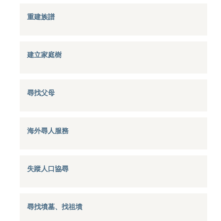
重建族譜
建立家庭樹
尋找父母
海外尋人服務
失蹤人口協尋
尋找墳墓、找祖墳