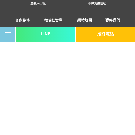
空氣人出租
菲律賓徵信社
合作夥伴
徵信社智庫
網站地圖
聯絡我們
LINE
撥打電話
0800-250-555
revote990109@gmail.com
youtube
twitter
facebook
line
《桃園徵信》桃園市桃園區中平路102號2F
《台北徵信》臺北市中山區長安東路二段173號3樓
《高雄徵信》高雄市苓雅區建國一路139號2樓-2
《新竹徵信》北區林森路203號4樓之2
《台中徵信》台中市北屯區中清路二段31號
《台南徵信》台南市中西區中山路91號2樓
《基隆徵信》仁愛區仁一路109號2樓
《香港徵信》100 Queen's Road Central,6th,12th,&15th Floors,Central
《日本徵信》30/F Shinjuku Park Tower,3-7-1 Nishi-Shinjuku,Shinjuku-
ku,Tokyo,163-1030
《菲律賓分公司》20A Eton Parkview, 115 Gamboa street, Legaspi Village makati
city
隱私權政策
© 2007, 立達【
徵信社
】power by 立達SEO