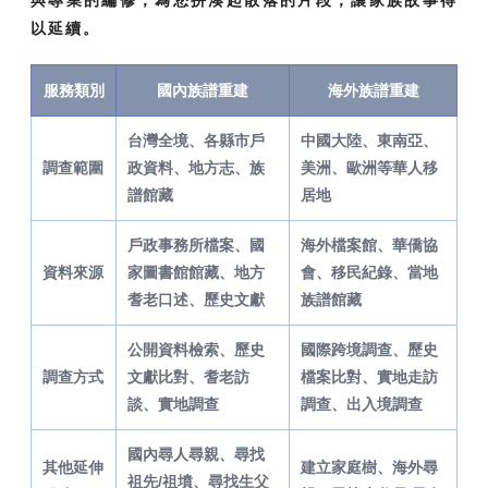
與專業的編修，為您拼湊起散落的片段，讓家族故事得
以延續。
服務類別
國內族譜重建
海外族譜重建
台灣全境、各縣市戶
中國大陸、東南亞、
調查範圍
政資料、地方志、族
美洲、歐洲等華人移
譜館藏
居地
戶政事務所檔案、國
海外檔案館、華僑協
資料來源
家圖書館館藏、地方
會、移民紀錄、當地
耆老口述、歷史文獻
族譜館藏
公開資料檢索、歷史
國際跨境調查、歷史
調查方式
文獻比對、耆老訪
檔案比對、實地走訪
談、實地調查
調查、出入境調查
國內尋人尋親、尋找
其他延伸
建立家庭樹、海外尋
祖先/祖墳、尋找生父