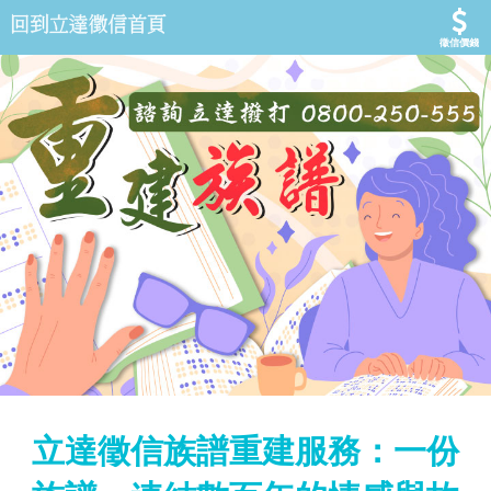
徵信價錢
立達徵信族譜重建服務：一份