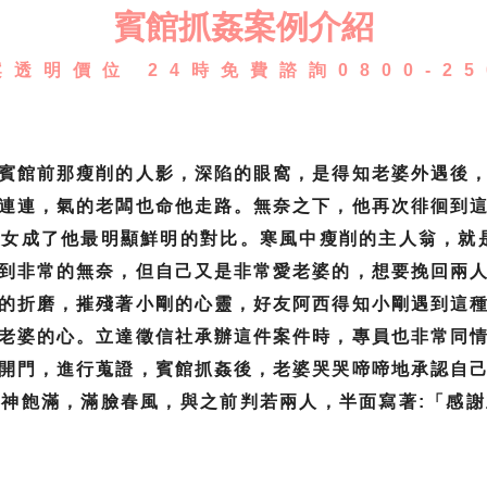
賓館抓姦案例介紹
透明價位 24時免費諮詢0800-25
賓館前那瘦削的人影，深陷的眼窩，是得知老婆外遇後
連連，氣的老闆也命他走路。無奈之下，他再次徘徊到
女成了他最明顯鮮明的對比。寒風中瘦削的主人翁，就
到非常的無奈，但自己又是非常愛老婆的，想要挽回兩
的折磨，摧殘著小剛的心靈，好友阿西得知小剛遇到這
老婆的心。立達徵信社承辦這件案件時，專員也非常同
開門，進行蒐證，賓館抓姦後，老婆哭哭啼啼地承認自
神飽滿，滿臉春風，與之前判若兩人，半面寫著:「感