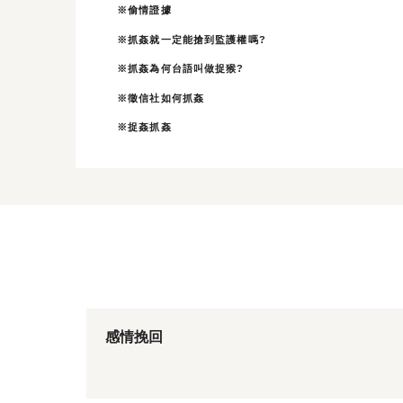
※偷情證據
※抓姦就一定能搶到監護權嗎?
※抓姦為何台語叫做捉猴?
※徵信社如何抓姦
※捉姦抓姦
感情挽回