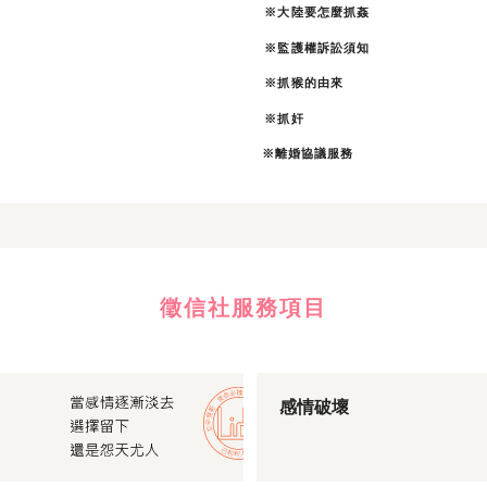
※大陸要怎麼抓姦
※監護權訴訟須知
※抓猴的由來
※抓奸
※離婚協議服務
徵信社服務項目
感情破壞