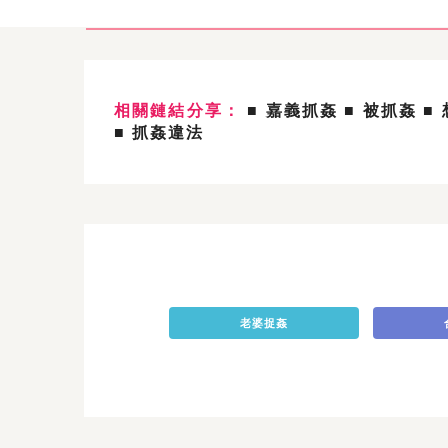
相關鏈結分享：
■ 嘉義抓姦
■ 被抓姦
■
■ 抓姦違法
老婆捉姦