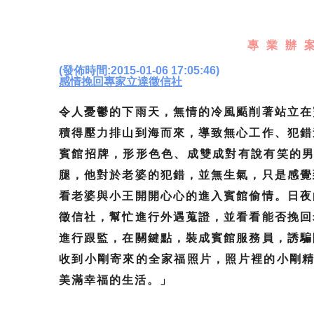
專業辦案
(發佈時間:2015-01-06 17:05:46)
感情挽回專家立達徵信社
令人憂鬱的下雨天，無情的冷風颳削著站立在
積得壓力排山到海而來，導致無心工作、犯錯
賓館招牌，形形色色、成雙成對有說有笑的男
腿，他對於老婆的犯錯，並無生氣，只是感覺
看老婆與小王開開心心的進入賓館偷情。日夜
徵信社，幫忙進行外遇蒐證，並看看能否挽回
進行跟監，在關鍵點，裝成賓館服務員，誘騙
收到小剛寄來的全家福照片，照片裡的小剛精
美滿幸福的生活。」