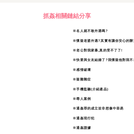
抓姦相關鏈結分享
※名人就不敢外遇嗎?
※懷疑老婆外遇?其實有讓你安心的辦
※老公對我家暴,真的受不了了!
※快要與女友結婚了?我懷疑他對我不
※感情破壞
※疑難雜症
※手機監聽(介紹產品)
※尋人案例
※通姦罪的成立並非想像中容易
※通姦現行犯
※通姦證據