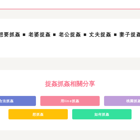
 想要抓姦
■ 老婆捉姦
■ 老公捉姦
■ 丈夫捉姦
■ 妻子捉
捉姦抓姦相關分享
合法抓姦
用line抓姦
桃園抓
想抓姦
如何抓姦