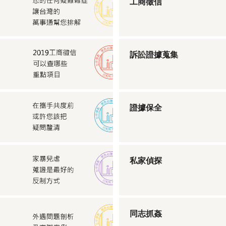
工商徵信
訴訟證據蒐集
證據保全
私家偵探
同志抓姦