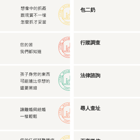
包二奶
行蹤調查
法律諮詢
尋人查址