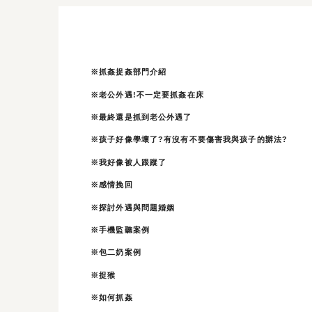
※抓姦捉姦部門介紹
※老公外遇!不一定要抓姦在床
※最終還是抓到老公外遇了
※孩子好像學壞了?有沒有不要傷害我與孩子的辦法?
※我好像被人跟蹤了
※感情挽回
※探討外遇與問題婚姻
※手機監聽案例
※包二奶案例
※捉猴
※如何抓姦