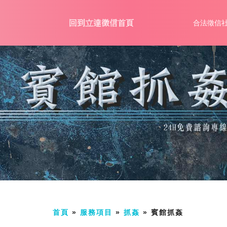
合法徵信
首頁
»
服務項目
»
抓姦
»
賓館抓姦