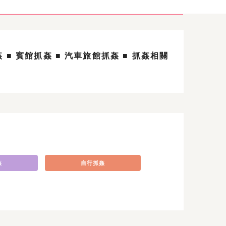
姦
■ 賓館抓姦
■ 汽車旅館抓姦
■ 抓姦相關
姦
自行抓姦