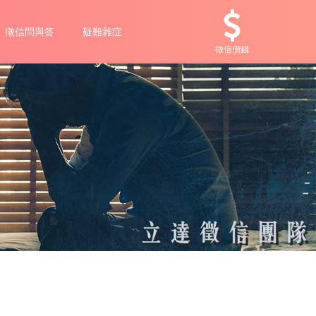
徵信問與答
疑難雜症
徵信價錢