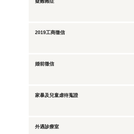
疑難雜症
2019工商徵信
婚前徵信
家暴及兒童虐待蒐證
外遇診療室