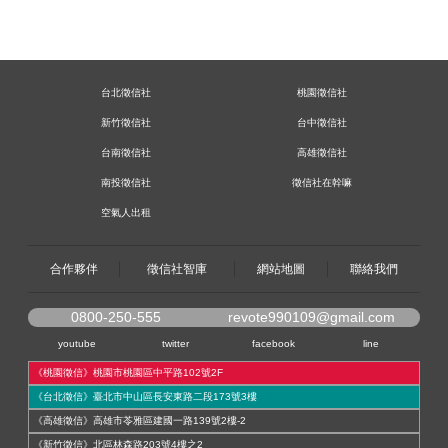
台北徵信社
桃園徵信社
新竹徵信社
台中徵信社
台南徵信社
高雄徵信社
南投徵信社
徵信社在幹嘛
空氣人出租
合作夥伴
徵信社智庫
網站地圖
聯絡我們
0800-250-555
revote990109@gmail.com
youtube
twitter
facebook
line
《桃園徵信》桃園市桃園區中平路102號2F
《台北徵信》臺北市中山區長安東路二段173號3樓
《高雄徵信》高雄市苓雅區建國一路139號2樓-2
《新竹徵信》北區林森路203號4樓之2