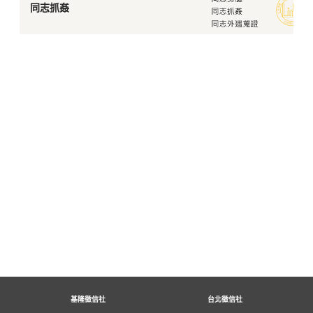
同志抓姦
基隆徵信社
台北徵信社