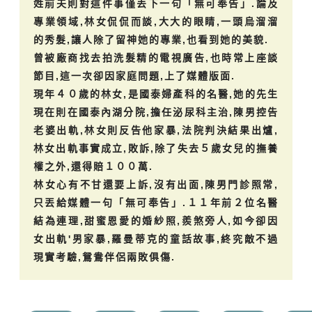
姓前夫則對這件事僅丟下一句「無可奉告」.論及
專業領域,林女侃侃而談,大大的眼睛,一頭烏溜溜
的秀髮,讓人除了留神她的專業,也看到她的美貌.
曾被廠商找去拍洗髮精的電視廣告,也時常上座談
節目,這一次卻因家庭問題,上了媒體版面.
現年４０歲的林女,是國泰婦產科的名醫,她的先生
現在則在國泰內湖分院,擔任泌尿科主治,陳男控告
老婆出軌,林女則反告他家暴,法院判決結果出爐,
林女出軌事實成立,敗訴,除了失去５歲女兒的撫養
權之外,還得賠１００萬.
林女心有不甘還要上訴,沒有出面,陳男門診照常,
只丟給媒體一句「無可奉告」.１１年前２位名醫
結為連理,甜蜜恩愛的婚紗照,羨煞旁人,如今卻因
女出軌'男家暴,羅曼蒂克的童話故事,終究敵不過
現實考驗,鴛鴦伴侶兩敗俱傷.