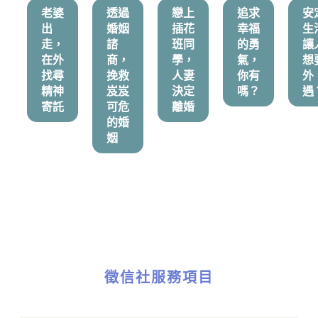
老婆
透過
戀上
追求
安
出
婚姻
插花
幸福
生
走，
諮
班同
的勇
讓
在外
商，
學，
氣，
想
找尋
挽救
人妻
你有
外
精神
岌岌
決定
嗎？
遇
寄託
可危
離婚
的婚
姻
徵信社服務項目