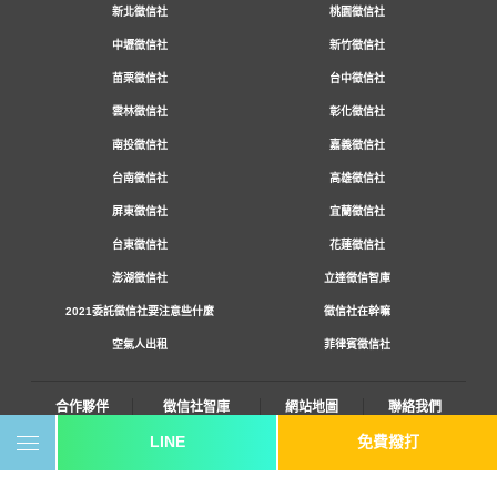
新北徵信社
桃園徵信社
中壢徵信社
新竹徵信社
苗栗徵信社
台中徵信社
雲林徵信社
彰化徵信社
南投徵信社
嘉義徵信社
台南徵信社
高雄徵信社
屏東徵信社
宜蘭徵信社
台東徵信社
花蓮徵信社
澎湖徵信社
立達徵信智庫
2021委託徵信社要注意些什麼
徵信社在幹嘛
空氣人出租
菲律賓徵信社
合作夥伴
徵信社智庫
網站地圖
聯絡我們
LINE
免費撥打
0800-250-555
revote990109@gmail.com
youtube
twitter
facebook
line