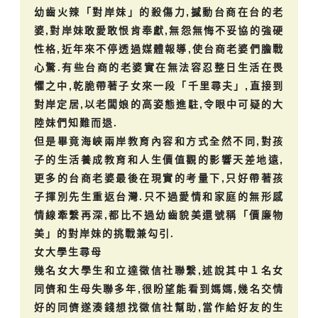
幼齒火辣「對岸妹」的殺傷力,撼動台商在台的老
婆,對岸妹敢愛敢恨肯奉獻,無怨無悔不妥協的強硬
性格,近年來不停透過媒體報導,使台商老婆們膽戰
心驚.有些台商的老婆實在無法容忍整日生活在畏
懼之中,乾脆帶著子女來一段「千里尋夫」,直接到
對岸定居,以老闆娘的高姿態進駐,令眼中可疑的大
陸妹們知難而退.
但是畢竟海峽兩岸教育內容和方式全然不同,對孩
子的生活養成教育和人生價值觀的影響天差地遠,
更多的台商老婆最後在現實的考量下,只好帶著孩
子揮別先生重返台灣.只不過愛情和家庭的無形感
情線牽繫再深,都比不過幼齒貌美還號稱「價廉物
美」的對岸妹的挑戰兼勾引.
女大學生尋母
幾名女大學生和立達徵信社聯繫,述說其中１名女
同儕和生母失聯多年,很盼望能看到媽媽,幾名交情
好的同儕遂湊錢想找徵信社幫助,當作給好友的生