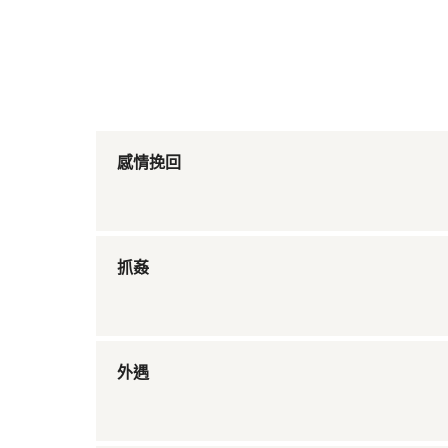
感情挽回
抓姦
外遇