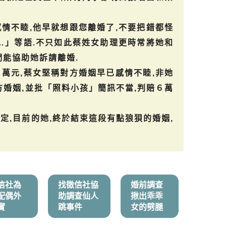
情不睦,他早就想跟您離婚了,不要把錯都怪
…」等語.不只如此蔡姓女助理更時常將她和
們能協助她訴請離婚.
萬元,蔡女堅稱對方婚姻早已感情不睦,非她
方婚姻,並批「照料小孩」簡訊不當,判賠６萬
定,目前的她,終於結束這段有點狼狽的婚姻,
信社為
找徵信社協
婚前調查
配偶外
助調查仙人
揪出乖乖
實
跳事件
女的劈腿