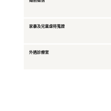
婚前徵信
家暴及兒童虐待蒐證
外遇診療室