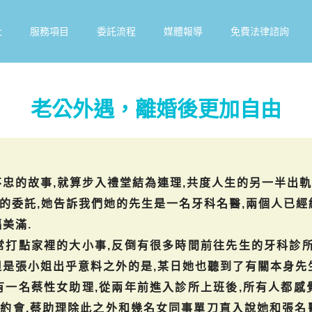
社
服務項目
委託流程
媒體報導
免費法律諮詢
老公外遇，離婚後更加自由
忠的故事,就算步入禮堂結為連理,共度人生的另一半出軌
的委託,她告訴我們她的先生是一名牙科名醫,兩個人已經
美滿.
常打點家裡的大小事,反倒有很多時間前往先生的牙科診所
但是張小姐出乎意料之外的是,某日她也聽到了有關本身先
有一名蔡性女助理,從兩年前進入診所上班後,所有人都感
約會,蔡助理除此之外和幾名女同事單刀直入說她和張名