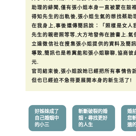
助理的緋聞,僅有張小姐本身一直被蒙在鼓裡
得知先生的出軌後,張小姐生氣的想找蔡助
在我身上,事後還傳簡訊說：「照樣是女人
先生的親密照等等,大方地發佈在臉書上.氣
立達徵信社在搜集張小姐提供的資料及簡訊
導致,簡訊也是希冀能和張小姐聊聊,協商彼
元.
官司結束後,張小姐說她已經把所有事情告訴
但也已經迫不急待要展開本身的新生活了!
好姊妹成了
斬斷破裂的婚
婚
自己婚姻中
姻，尋找更好
您
的小三
的人生
適