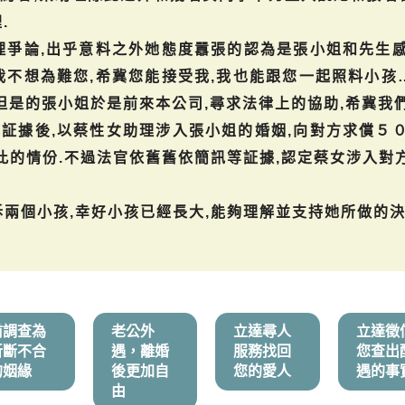
.
理爭論,出乎意料之外她態度囂張的認為是張小姐和先生感
我不想為難您,希冀您能接受我,我也能跟您一起照料小孩
但是的張小姐於是前來本公司,尋求法律上的協助,希冀我
証據後,以蔡性女助理涉入張小姐的婚姻,向對方求償５０
此的情份.不過法官依舊舊依簡訊等証據,認定蔡女涉入對
兩個小孩,幸好小孩已經長大,能夠理解並支持她所做的決
前調查為
老公外
立達尋人
立達徵
斬斷不合
遇，離婚
服務找回
您查出
的姻緣
後更加自
您的愛人
遇的事
由