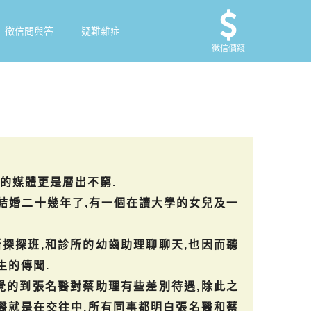
徵信問與答
疑難雜症
徵信價錢
的媒體更是層出不窮.
結婚二十幾年了,有一個在讀大學的女兒及一
探探班,和診所的幼齒助理聊聊天,也因而聽
生的傳聞.
覺的到張名醫對蔡助理有些差別待遇,除此之
醫就是在交往中,所有同事都明白張名醫和蔡