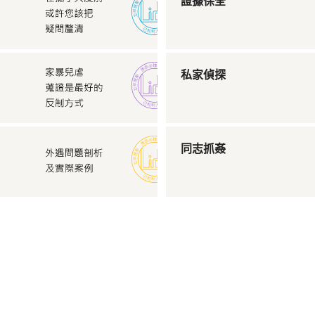
證據保全
私家偵探
同志抓姦