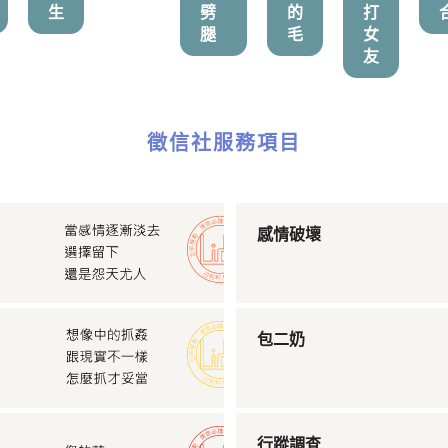
生
劈
的
打
腿
毛
女
友
徵信社服務項目
感情破壞
包二奶
行蹤調查