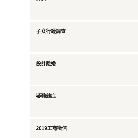
子女行蹤調查
設計離婚
疑難雜症
2019工商徵信