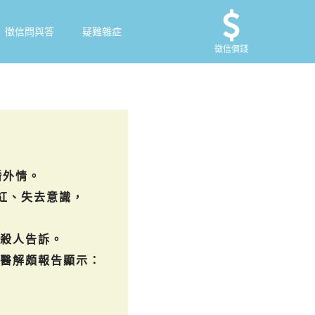
徵信問與答
疑難雜症
徵信價錢
婚外情。
紅、失去意識，
殺人告訴。
醫解頗報告顯示：