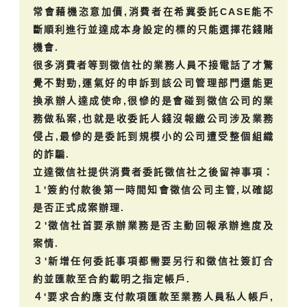
常會藉機恣意加價,消費者在希冀委託CASE能不
斷順利進行並達成本身設定的標的只能選擇花錢賭
機會.
很多消費者等到徵信社的業務人員不接電話了才驚
覺不對勁,運氣好的申訴到該公司管理部門還能更
換承辦人達成使命,很慘的是會碰到徵信公司的業
務做私案,也就是收委託人錢沒報繳公司涉及業務
侵占,最慘的是委託到規模小的公司遭受整個組織
的詐騙.
立達徵信社提供消費者委託徵信社之後留神事項：
１'簽約付款後第一時間知會徵信公司主管,以確認
是否正式成案辦理.
２'徵信社首要承辦業務是否主動回報承辦進度及
案情.
３'新增任何委託事項都需要另行和徵信社簽訂合
約並匯款至合約載明之指定帳戶.
４'要求合約應支付款項匯款至業務人員私人帳戶,