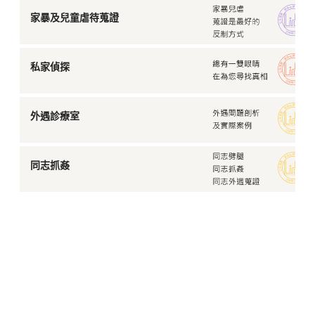
家暴及兒童虐待蒐證
私家偵探
外遇診療室
同志抓姦