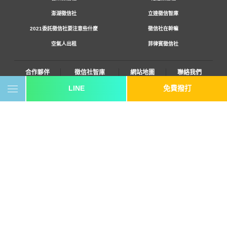
澎湖徵信社
立達徵信智庫
2021委託徵信社要注意些什麼
徵信社在幹嘛
空氣人出租
菲律賓徵信社
合作夥伴
徵信社智庫
網站地圖
聯絡我們
LINE
免費撥打
0800-250-555
revote990109@gmail.com
youtube
twitter
facebook
line
《桃園徵信》桃園市桃園區中平路102號2F
《台北徵信》臺北市中山區長安東路二段173號3樓
《高雄徵信》高雄市苓雅區建國一路139號2樓-2
《新竹徵信》香山區東華路6號
《台中徵信》台中市西區台灣大道一段726號三樓之1
《香港徵信》100 Queen's Road Central,6th,12th,&15th Floors,Central
《日本徵信》30/F Shinjuku Park Tower,3-7-1 Nishi-Shinjuku,Shinjuku-
ku,Tokyo,163-1030
《菲律賓分公司》20A Eton Parkview, 115 Gamboa street, Legaspi Village makati
city