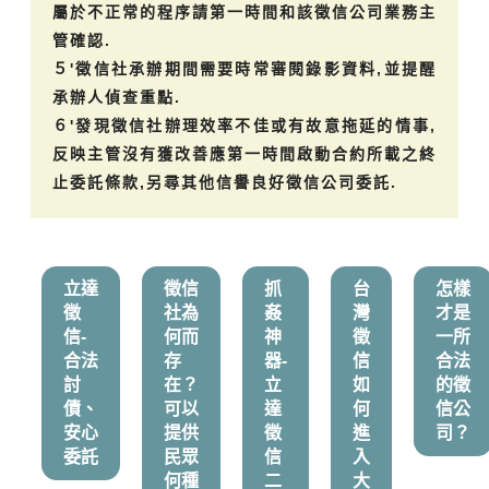
屬於不正常的程序請第一時間和該徵信公司業務主
管確認.
５'徵信社承辦期間需要時常審閱錄影資料,並提醒
承辦人偵查重點.
６'發現徵信社辦理效率不佳或有故意拖延的情事,
反映主管沒有獲改善應第一時間啟動合約所載之終
止委託條款,另尋其他信譽良好徵信公司委託.
立達
徵信
抓
台
怎樣
徵
社為
姦
灣
才是
信-
何而
神
徵
一所
合法
存
器-
信
合法
討
在？
立
如
的徵
債、
可以
達
何
信公
安心
提供
徵
進
司？
委託
民眾
信
入
何種
二
大