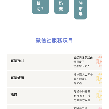
幫
奶
陸
助？
機
市
場
徵信社服務項目
感情挽回
感情破壞
抓姦