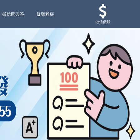
徵信問與答
疑難雜症
徵信價錢