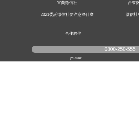
宜蘭徵信社
台東
2021委託徵信社要注意些什麼
徵信社
合作夥伴
0800-250-555
youtube
《桃園徵信》桃園市桃園區中平路102號2F
《台北徵信》臺北市中山區長安東路二段173號3樓
《高雄徵信》高雄市苓雅區建國一路139號2樓-2
《新竹徵信》香山區東華路6號
《台中徵信》台中市西區台灣大道一段726號三樓之
《香港徵信》100 Queen's Road Central,6th,12th,&15th
《日本徵信》30/F Shinjuku Park Tower,3-7-1 Nishi-Shi
《菲律賓分公司》20A Eton Parkview, 115 Gamboa street,