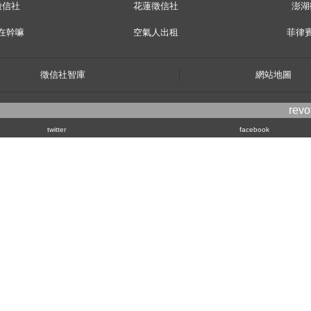
徵信社
花蓮徵信社
澎湖
在幹嘛
空氣人出租
菲律
徵信社智庫
網站地圖
rev
twitter
facebook
1
 Floors,Central
njuku,Shinjuku-ku,Tokyo,163-1030
 Legaspi Village makati city