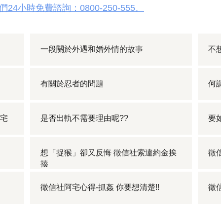
小時免費諮詢：0800-250-555。
一段關於外遇和婚外情的故事
不
有關於忍者的問題
何
阿宅
是否出軌不需要理由呢??
要
想「捉猴」卻又反悔 徵信社索違約金挨
徵
揍
徵信社阿宅心得-抓姦 你要想清楚!!
徵