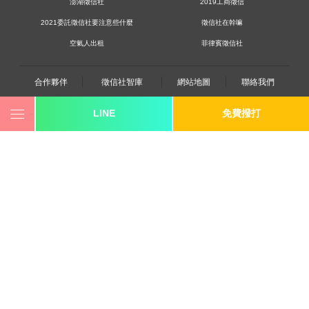
澎湖徵信社
2019工商徵信
2021委託徵信社要注意些什麼
徵信社在幹嘛
空氣人出租
菲律賓徵信社
合作夥伴
徵信社智庫
網站地圖
聯絡我們
LINE
免費撥打
0800-250-555
revote990109@gmail.com
youtube
twitter
facebook
line
《桃園徵信》桃園市桃園區中平路102號2F
《台北徵信》臺北市中山區長安東路二段173號3樓
《高雄徵信》高雄市苓雅區建國一路139號2樓-2
《新竹徵信》香山區東華路6號
《台中徵信》台中市西區台灣大道一段726號三樓之1
《香港徵信》100 Queen's Road Central,6th,12th,&15th
Floors,Central
《日本徵信》30/F Shinjuku Park Tower,3-7-1 Nishi-