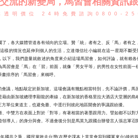
交流的新變局，馬習會相關資訊
透明價位 24時免費諮詢0800-25
屬了，各大媒體管道各有傾向的立場。贊「統」者有之、反「馬」者有之
這樣的情況也延伸到個人的生活，立達徵信社小編就在這一星期不斷受
，以下，我們盡量就敘述的角度來介紹這場馬習會，如何評論，就有賴各位
為馬習會是「馬」在「習」前面，就像「男女平等」的男性在女性前面一
筆畫排序的「馬習會」來稱呼。
會面的會議，地點敲定於新加坡。這場會議有幾點相當特別，先不論評價，馬
是藉由新加坡總理李顯龍的牽線，在新加坡的香格里拉大酒店大堂層的島
三方單位東道主，也避免臺、中逕行到彼此地區開會的爭議跟紛擾。
臺、中雙方在表面上對於「對等」有著相當的著墨跟用力。譬如都不以對
陸領導人」的身分與會。不過會後分別是馬英九跟國台辦發言人張志軍召
49年國共之爭，國民黨敗走台灣(在歷史課本上常常會寫到國軍來台)後的