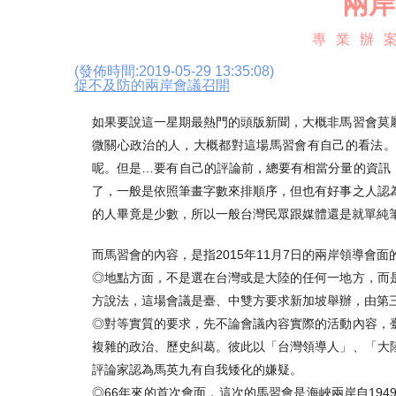
兩岸
專業辦案
(發佈時間:2019-05-29 13:35:08)
促不及防的兩岸會議召開
如果要說這一星期最熱門的頭版新聞，大概非馬習會莫
微關心政治的人，大概都對這場馬習會有自己的看法。
呢。但是…要有自己的評論前，總要有相當分量的資訊
了，一般是依照筆畫字數來排順序，但也有好事之人認
的人畢竟是少數，所以一般台灣民眾跟媒體還是就單純
而馬習會的內容，是指2015年11月7日的兩岸領導
◎地點方面，不是選在台灣或是大陸的任何一地方，而
方說法，這場會議是臺、中雙方要求新加坡舉辦，由第
◎對等實質的要求，先不論會議內容實際的活動內容，
複雜的政治、歷史糾葛。彼此以「台灣領導人」、「大
評論家認為馬英九有自我矮化的嫌疑。
◎66年來的首次會面，這次的馬習會是海峽兩岸自19