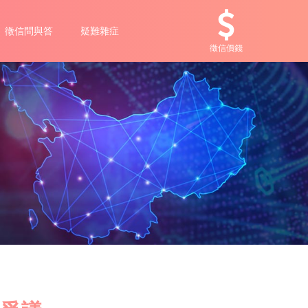
徵信問與答
疑難雜症
徵信價錢