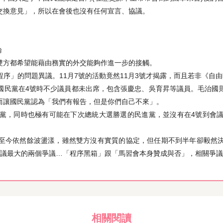
交換意見」，所以在會後也沒有任何宣言、協議。
論
。雙方都希望能藉由務實的外交能夠作進一步的接觸。
序」的問題異議。11月7號的活動竟然11月3號才揭露，而且若非《自
國民黨在4號時不少議員都未出席，包含張慶忠、吳育昇等議員。毛治國
而讓國民黨認為「我們有報告，但是你們自己不來」。
黨，同時也極有可能在下次總統大選勝選的民進黨，並沒有在4號到會
至今依然餘波盪漾，雖然雙方沒有實質的協定，但任期不到半年卻毅然
會議最大的兩個爭議…「程序黑箱」跟「馬習會本身贊成與否」，相關爭
相關閱讀