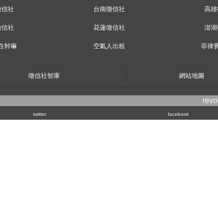
徵信社
台南徵信社
高雄
徵信社
花蓮徵信社
澎湖
在幹嘛
空氣人出租
菲律
徵信社智庫
網站地圖
rev
twitter
facebook
kyo,163-1030
kati city
隱私權政策
© 2007, 立達【
徵信社
】power by 立達SEO