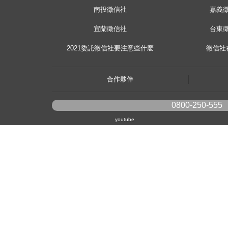
南投徵信社
嘉義
宜蘭徵信社
台東
2021委託徵信社要注意些什麼
徵信社
合作夥伴
0800-250-555
youtube
《桃園徵信》桃園市桃園區中平路102號2F
《台北徵信》臺北市中山區長安東路二段173號3樓
《高雄徵信》高雄市苓雅區建國一路139號2樓-2
《新竹徵信》北區林森路203號4樓之2
《台中徵信》台中市北區中清路一段89號十樓之7
《香港徵信》100 Queen's Road Central,6th,12th,&15th Floors,Central
《日本徵信》30/F Shinjuku Park Tower,3-7-1 Nishi-Shinjuku,Shinjuku-ku,To
《菲律賓分公司》20A Eton Parkview, 115 Gamboa street, Legaspi Village ma