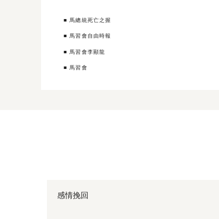
■ 馬總統死亡之握
■ 馬習會自由時報
■ 馬習會李顯龍
■ 馬習會
感情挽回