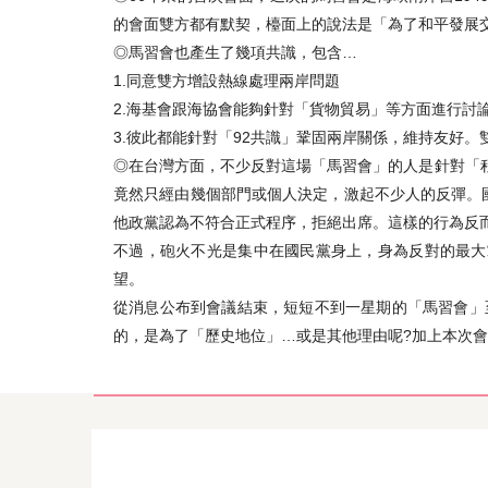
的會面雙方都有默契，檯面上的說法是「為了和平發展
◎馬習會也產生了幾項共識，包含…
1.同意雙方增設熱線處理兩岸問題
2.海基會跟海協會能夠針對「貨物貿易」等方面進行討
3.彼此都能針對「92共識」鞏固兩岸關係，維持友好
◎在台灣方面，不少反對這場「馬習會」的人是針對「程
竟然只經由幾個部門或個人決定，激起不少人的反彈。
他政黨認為不符合正式程序，拒絕出席。這樣的行為反
不過，砲火不光是集中在國民黨身上，身為反對的最大
望。
從消息公布到會議結束，短短不到一星期的「馬習會」
的，是為了「歷史地位」…或是其他理由呢?加上本次