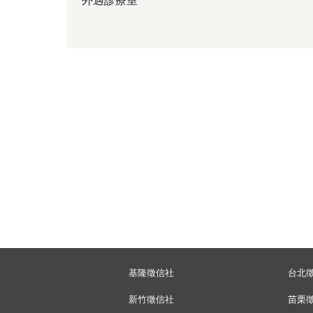
外遇診療室
基隆徵信社
台北
新竹徵信社
苗栗