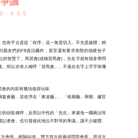
跟爭議
0-555
，也有平台是從「程序」這一角度切入。不光是媒體，稍
到親友們的FB資訊轟炸，甚至還有要求表態的強硬份子
的智慧了。馬習會(或稱習馬會)，光名字就有很多學問
樣。所以亦有人稱呼「習馬會」。不過在名字上字字珠璣
習會的內容有幾項值得玩味:
嶼宴會廳，並依序在「東凌廳」、「裕廊廳」舉辦。據官
方的頭銜稱呼，反而以中性的「先生」來避免一國兩治等
開記者會。也引發彼此地位不對等的爭議，讓不少媒體、
首次會面，相隔66年，雙方首次就兩岸問題會面。而這次