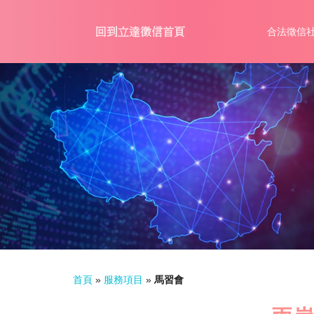
合法徵信
首頁
»
服務項目
»
馬習會