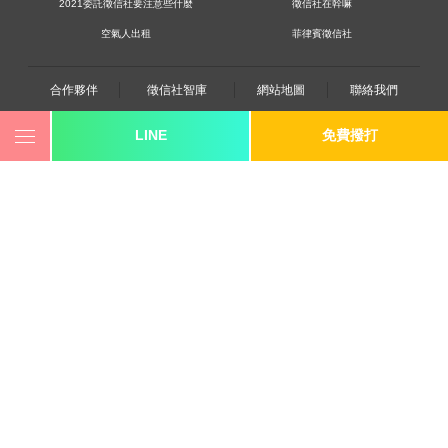
2021委託徵信社要注意些什麼
徵信社在幹嘛
空氣人出租
菲律賓徵信社
合作夥伴
徵信社智庫
網站地圖
聯絡我們
LINE
免費撥打
0800-250-555
revote990109@gmail.com
youtube
twitter
facebook
line
《桃園徵信》桃園市桃園區中平路102號2F
《台北徵信》台北市大同區重慶北路三段278號九F之2
《高雄徵信》高雄市苓雅區建國一路139號2樓-2
《新竹徵信》香山區東華路6號
《台中徵信》台中市西區台灣大道一段726號三樓之1
《香港徵信》100 Queen's Road Central,6th,12th,&15th
Floors,Central
《日本徵信》30/F Shinjuku Park Tower,3-7-1 Nishi-
Shinjuku,Shinjuku-ku,Tokyo,163-1030
《菲律賓分公司》20A Eton Parkview, 115 Gamboa street,