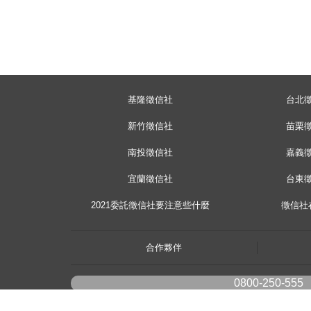
基隆徵信社
台北
新竹徵信社
苗栗
南投徵信社
嘉義
宜蘭徵信社
台東
2021委託徵信社要注意些什麼
徵信社
合作夥伴
0800-250-555
youtube