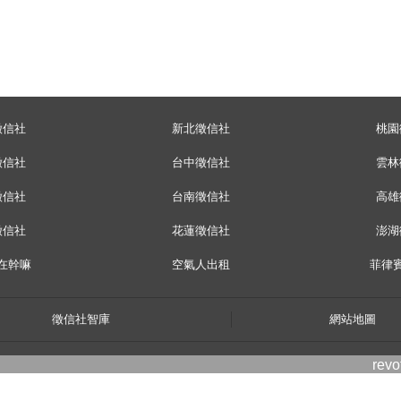
徵信社
新北徵信社
桃園
徵信社
台中徵信社
雲林
徵信社
台南徵信社
高雄
徵信社
花蓮徵信社
澎湖
在幹嘛
空氣人出租
菲律
徵信社智庫
網站地圖
rev
twitter
facebook