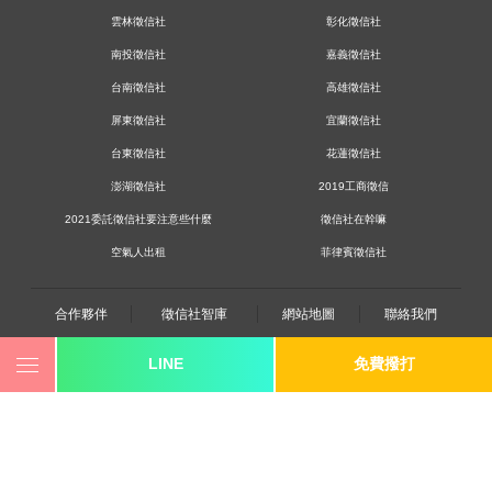
雲林徵信社
彰化徵信社
南投徵信社
嘉義徵信社
台南徵信社
高雄徵信社
屏東徵信社
宜蘭徵信社
台東徵信社
花蓮徵信社
澎湖徵信社
2019工商徵信
2021委託徵信社要注意些什麼
徵信社在幹嘛
空氣人出租
菲律賓徵信社
合作夥伴
徵信社智庫
網站地圖
聯絡我們
LINE
免費撥打
0800-250-555
revote990109@gmail.com
youtube
twitter
facebook
line
《桃園徵信》桃園市桃園區中平路102號2F
《台北徵信》台北市大同區重慶北路三段278號九F之2