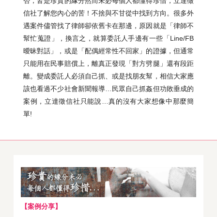
否，皆是珍貴的緣分然而未必每個人都懂得珍惜，立達徵
信社了解您內心的苦！不捨與不甘從中找到方向。很多外
遇案件儘管找了律師卻依舊卡在那邊，原因就是「律師不
幫忙蒐證」，換言之，就算委託人手邊有一些「Line/FB
曖昧對話」，或是「配偶經常性不回家」的證據，但通常
只能用在民事賠償上，離真正發現「對方劈腿」還有段距
離。變成委託人必須自己抓、或是找朋友幫，相信大家應
該也看過不少社會新聞報導…民眾自己抓姦但功敗垂成的
案例，立達徵信社只能說…真的沒有大家想像中那麼簡
單!
【案例分享】