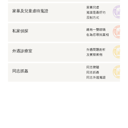
家暴及兒童虐待蒐證
私家偵探
外遇診療室
同志抓姦