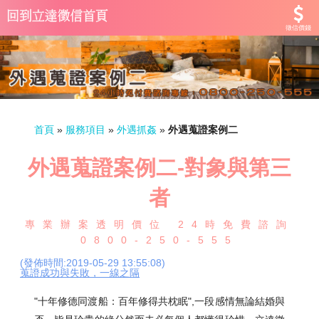
徵信價錢
首頁
»
服務項目
»
外遇抓姦
»
外遇蒐證案例二
外遇蒐證案例二-對象與第三
者
專業辦案透明價位 24時免費諮詢
0800-250-555
(發佈時間:2019-05-29 13:55:08)
蒐證成功與失敗，一線之隔
"十年修德同渡船：百年修得共枕眠",一段感情無論結婚與