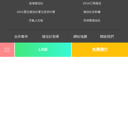
澎湖徵信社
2019工商徵信
2021委託徵信社要注意些什麼
徵信社在幹嘛
空氣人出租
菲律賓徵信社
合作夥伴
徵信社智庫
網站地圖
聯絡我們
LINE
免費撥打
0800-250-555
revote990109@gmail.com
youtube
twitter
facebook
line
《桃園徵信》桃園市桃園區中平路102號2F
《台北徵信》臺北市中山區長安東路二段173號3樓
《高雄徵信》高雄市苓雅區建國一路139號2樓-2
《新竹徵信》香山區東華路6號
《台中徵信》台中市北區中清路一段89號十樓之7
《香港徵信》100 Queen's Road Central,6th,12th,&15th Floors,Central
《日本徵信》30/F Shinjuku Park Tower,3-7-1 Nishi-Shinjuku,Shinjuku-ku,Tokyo,163-
1030
《菲律賓分公司》20A Eton Parkview, 115 Gamboa street, Legaspi Village makati city
隱私權政策
© 2007, 立達【
徵信社
】power by 立達SEO