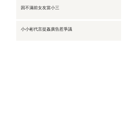
因不滿前女友當小三
小小彬代言捉姦廣告惹爭議