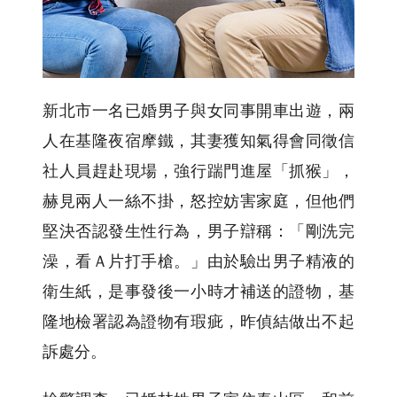
新北市一名已婚男子與女同事開車出遊，兩
人在基隆夜宿摩鐵，其妻獲知氣得會同徵信
社人員趕赴現場，強行踹門進屋「抓猴」，
赫見兩人一絲不掛，怒控妨害家庭，但他們
堅決否認發生性行為，男子辯稱：「剛洗完
澡，看Ａ片打手槍。」由於驗出男子精液的
衛生紙，是事發後一小時才補送的證物，基
隆地檢署認為證物有瑕疵，昨偵結做出不起
訴處分。