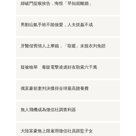
婦破門捉猴挨告，悔恨「早知就離婚」
男動疝氣手術不能做愛，人夫抓姦不成
牙醫偕舊情人上摩鐵，「取暖」未脫衣判免賠
疑被檢舉 毒販電擊凌虐好友勒索六千萬
俄富豪前妻判決獲得全球最高贍養費
無人飛機成為徵信社調查利器
大陸富豪無上限雇用徵信社員跟監子女