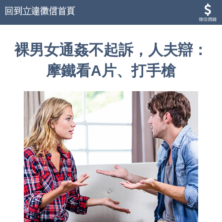
徵信價錢
裸男女通姦不起訴，人夫辯：
摩鐵看A片、打手槍