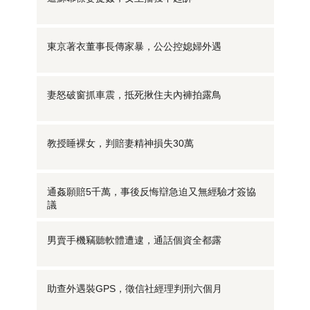
東京著衣董事長傳家暴，公公控媳婦外遇
妻怒破窗抓車震，抵死揪住夫內褲拍露鳥
教授睡裸女，判賠妻精神損失30萬
通姦願賠5千萬，事後反悔辯急迫又無經驗才簽協
議
男賣手機竊聽軟體遭逮，通話個資全都露
助查外遇裝GPS，徵信社經理判刑六個月