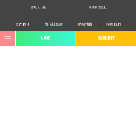
空氣人出租
菲律賓徵信社
合作夥伴
徵信社智庫
網站地圖
聯絡我們
LINE
免費撥打
0800-250-555
revote990109@gmail.com
youtube
twitter
facebook
line
《桃園徵信》桃園市桃園區中平路102號2F
《台北徵信》臺北市中山區長安東路二段173號3樓
《高雄徵信》高雄市苓雅區建國一路139號2樓-2
《新竹徵信》香山區東華路6號
《台中徵信》台中市西區台灣大道一段726號三樓之1
《香港徵信》100 Queen's Road Central,6th,12th,&15th
Floors,Central
《日本徵信》30/F Shinjuku Park Tower,3-7-1 Nishi-
Shinjuku,Shinjuku-ku,Tokyo,163-1030
《菲律賓分公司》20A Eton Parkview, 115 Gamboa street,