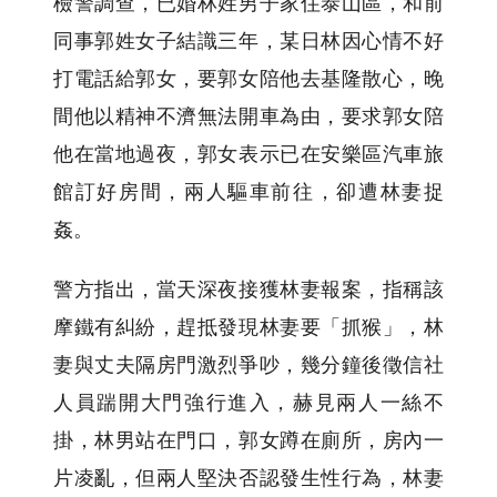
檢警調查，已婚林姓男子家住泰山區，和前
同事郭姓女子結識三年，某日林因心情不好
打電話給郭女，要郭女陪他去基隆散心，晚
間他以精神不濟無法開車為由，要求郭女陪
他在當地過夜，郭女表示已在安樂區汽車旅
館訂好房間，兩人驅車前往，卻遭林妻捉
姦。
警方指出，當天深夜接獲林妻報案，指稱該
摩鐵有糾紛，趕抵發現林妻要「抓猴」，林
妻與丈夫隔房門激烈爭吵，幾分鐘後徵信社
人員踹開大門強行進入，赫見兩人一絲不
掛，林男站在門口，郭女蹲在廁所，房內一
片凌亂，但兩人堅決否認發生性行為，林妻