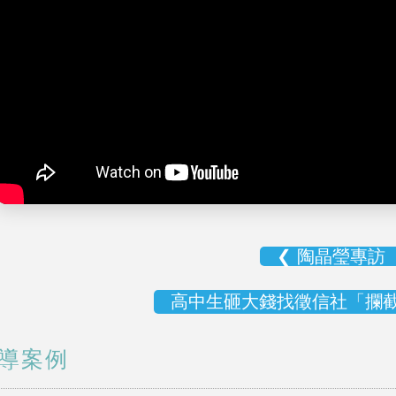
❮ 陶晶瑩專訪
高中生砸大錢找徵信社「攔截
導案例