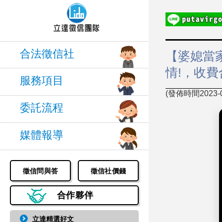
合法徵信社
【婆媳當
情!，收
服務項目
(發佈時間2023-09
委託流程
媒體報導
徵信問與答
徵信社價錢
合作夥伴
立達精選好文