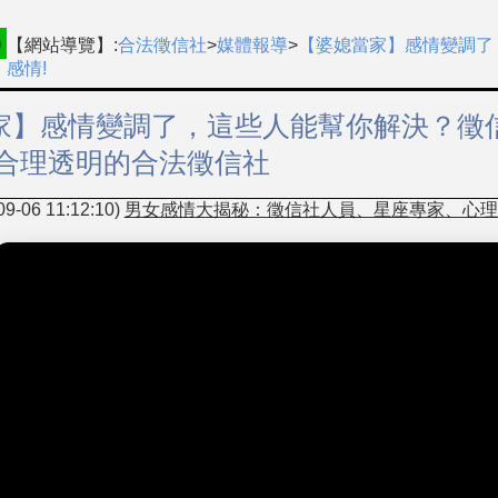
【網站導覽】:
合法徵信社
>
媒體報導
>
【婆媳當家】感情變調了
感情!
家】感情變調了，這些人能幫你解決？徵
費合理透明的合法徵信社
-06 11:12:10)
男女感情大揭秘：徵信社人員、星座專家、心理