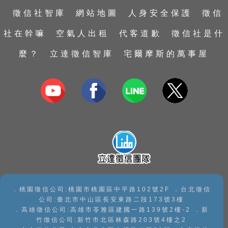
行蹤蒐證
外遇蒐證
台中徵信社
彰化徵信社
徵信社智庫
網站地圖
人身安全保護
徵信
婚前徵信
包二奶
台南徵信社
南投徵信社
社在幹嘛
空氣人出租
代客道歉
徵信社是什
證據保全
捉姦抓姦
高雄徵信社
嘉義徵信社
麼？
立達徵信智庫
宅爾摩斯的萬事屋
家暴及兒童虐待蒐證
抓姦
屏東徵信社
私家偵探
感情破壞
宜蘭徵信社
子女行蹤調查
感情挽回
台東徵信社
手機資料救援
花蓮徵信社
手機檢測
澎湖徵信社
手機監控
．桃園徵信公司:桃園市桃園區中平路102號2F ．台北徵信
公司:臺北市中山區長安東路二段173號3樓
．高雄徵信公司:高雄市苓雅區建國一路139號2樓-2 ．新
竹徵信公司:新竹市北區林森路203號4樓之2