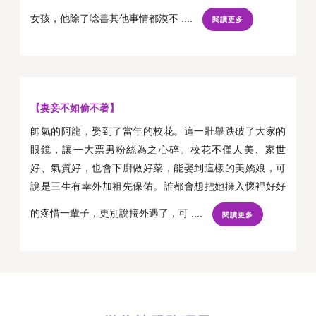
女孩，他除了唸書其他事情都漠不 ....
閱讀更多
【妻妾不如偷不著】
帥氣的阿龍，娶到了當年的校花。這一壯舉跌破了大家的
眼鏡，讓一大票男粉絲為之心碎。校花不僅人美、家世
好、氣質好，也會下廚做好菜，能娶到這樣的美嬌娘，可
說是三生有幸外加祖先保佑。誰都會想把她擁入懷裡好好
的疼惜一輩子，更別說搞外遇了，可 ....
閱讀更多