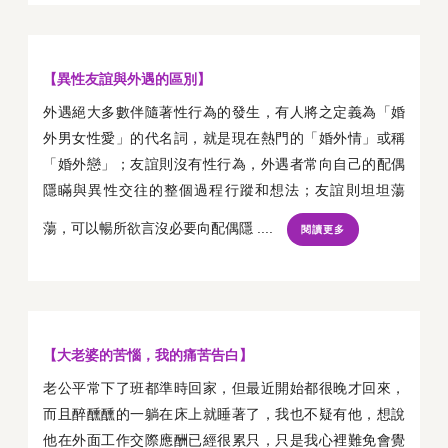
【異性友誼與外遇的區別】
外遇絕大多數伴隨著性行為的發生，有人將之定義為「婚
外男女性愛」的代名詞，就是現在熱門的「婚外情」或稱
「婚外戀」；友誼則沒有性行為，外遇者常向自己的配偶
隱瞞與異性交往的整個過程行蹤和想法；友誼則坦坦蕩
蕩，可以暢所欲言沒必要向配偶隱 ....
閱讀更多
【大老婆的苦惱，我的痛苦告白】
老公平常下了班都準時回家，但最近開始都很晚才回來，
而且醉醺醺的一躺在床上就睡著了，我也不疑有他，想說
他在外面工作交際應酬已經很累只，只是我心裡難免會覺