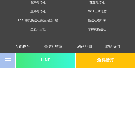
台東徵信社
花蓮徵信社
澎湖徵信社
2019工商徵信
2021委託徵信社要注意些什麼
徵信社在幹嘛
空氣人出租
菲律賓徵信社
合作夥伴
徵信社智庫
網站地圖
聯絡我們
LINE
免費撥打
0800-250-555
revote990109@gmail.com
youtube
twitter
facebook
line
《桃園徵信》桃園市桃園區中平路102號2F
《台北徵信》臺北市中山區長安東路二段173號3樓
《高雄徵信》高雄市苓雅區建國一路139號2樓-2
《新竹徵信》北區林森路203號4樓之2
《台中徵信》台中市西區台灣大道一段726號三樓之1
《基隆徵信》仁愛區仁一路109號2樓
《香港徵信》100 Queen's Road Central,6th,12th,&15th Floors,Central
《日本徵信》30/F Shinjuku Park Tower,3-7-1 Nishi-Shinjuku,Shinjuku-ku,Tokyo,163-
1030