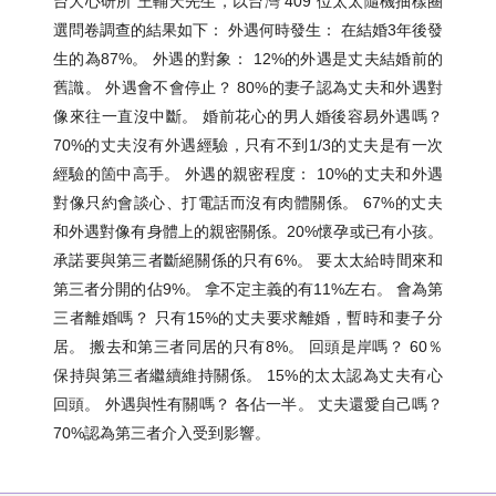
台大心研所 王輔天先生，以台灣 409 位太太隨機抽樣圈
選問卷調查的結果如下： 外遇何時發生： 在結婚3年後發
生的為87%。 外遇的對象： 12%的外遇是丈夫結婚前的
舊識。 外遇會不會停止？ 80%的妻子認為丈夫和外遇對
像來往一直沒中斷。 婚前花心的男人婚後容易外遇嗎？
70%的丈夫沒有外遇經驗，只有不到1/3的丈夫是有一次
經驗的箇中高手。 外遇的親密程度： 10%的丈夫和外遇
對像只約會談心、打電話而沒有肉體關係。 67%的丈夫
和外遇對像有身體上的親密關係。20%懷孕或已有小孩。
承諾要與第三者斷絕關係的只有6%。 要太太給時間來和
第三者分開的佔9%。 拿不定主義的有11%左右。 會為第
三者離婚嗎？ 只有15%的丈夫要求離婚，暫時和妻子分
居。 搬去和第三者同居的只有8%。 回頭是岸嗎？ 60％
保持與第三者繼續維持關係。 15%的太太認為丈夫有心
回頭。 外遇與性有關嗎？ 各佔一半。 丈夫還愛自己嗎？
70%認為第三者介入受到影響。