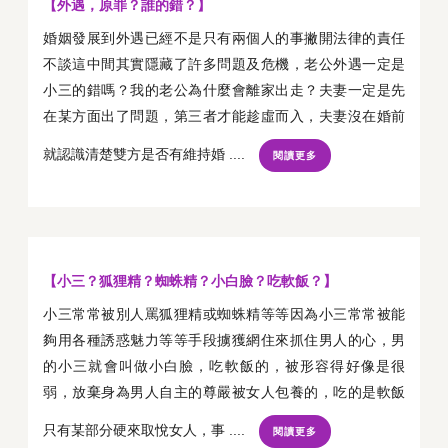
【外遇，原罪？誰的錯？】
婚姻發展到外遇已經不是只有兩個人的事撇開法律的責任
不談這中間其實隱藏了許多問題及危機，老公外遇一定是
小三的錯嗎？我的老公為什麼會離家出走？夫妻一定是先
在某方面出了問題，第三者才能趁虛而入，夫妻沒在婚前
就認識清楚雙方是否有維持婚 ....
閱讀更多
【小三？狐狸精？蜘蛛精？小白臉？吃軟飯？】
小三常常被別人罵狐狸精或蜘蛛精等等因為小三常常被能
夠用各種誘惑魅力等等手段擄獲網住來抓住男人的心，男
的小三就會叫做小白臉，吃軟飯的，被形容得好像是很
弱，放棄身為男人自主的尊嚴被女人包養的，吃的是軟飯
只有某部分硬來取悅女人，事 ....
閱讀更多