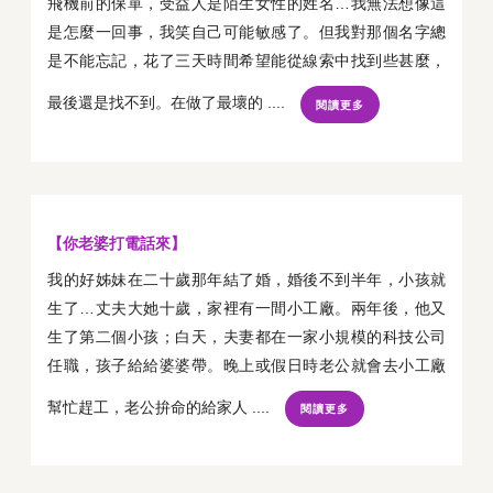
飛機前的保單，受益人是陌生女性的姓名…我無法想像這
是怎麼一回事，我笑自己可能敏感了。但我對那個名字總
是不能忘記，花了三天時間希望能從線索中找到些甚麼，
最後還是找不到。在做了最壞的 ....
閱讀更多
【你老婆打電話來】
我的好姊妹在二十歲那年結了婚，婚後不到半年，小孩就
生了…丈夫大她十歲，家裡有一間小工廠。兩年後，他又
生了第二個小孩；白天，夫妻都在一家小規模的科技公司
任職，孩子給給婆婆帶。晚上或假日時老公就會去小工廠
幫忙趕工，老公拚命的給家人 ....
閱讀更多