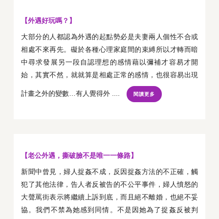
【外遇好玩嗎？】
大部分的人都認為外遇的起點勢必是夫妻兩人個性不合或
相處不來再先。礙於各種心理家庭間的束縛所以才轉而暗
中尋求發展另一段自認理想的感情藉以彌補才容易才開
始，其實不然，就就算是相處正常的感情，也很容易出現
計畫之外的變數…有人覺得外 ....
閱讀更多
【老公外遇，撕破臉不是唯一一條路】
新聞中曾見，婦人捉姦不成，反因捉姦方法的不正確，觸
犯了其他法律，告人者反被告的不公平事件，婦人憤怒的
大聲罵街表示將繼續上訴到底，而且絕不離婚，也絕不妥
協。我們不禁為她感到同情。不是因她為了捉姦反被判