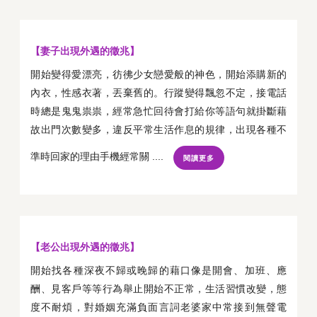
【妻子出現外遇的徵兆】
開始變得愛漂亮，彷彿少女戀愛般的神色，開始添購新的
內衣，性感衣著，丟棄舊的。行蹤變得飄忽不定，接電話
時總是鬼鬼祟祟，經常急忙回待會打給你等語句就掛斷藉
故出門次數變多，違反平常生活作息的規律，出現各種不
準時回家的理由手機經常關 ....
閱讀更多
【老公出現外遇的徵兆】
開始找各種深夜不歸或晚歸的藉口像是開會、加班、應
酬、見客戶等等行為舉止開始不正常，生活習慣改變，態
度不耐煩，對婚姻充滿負面言詞老婆家中常接到無聲電