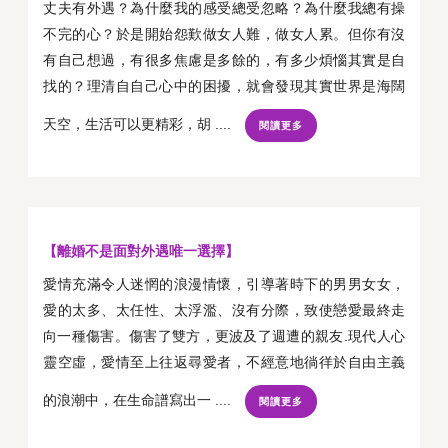
丈夫有外遇？為什麼我的感受總受忽略？為什麼我總有操
不完的心？於是開始怨歎做女人難，做女人累。但你有沒
有自己想過，有很多焦慮是多餘的，有多少煩惱其實是自
找的？理清自自己心中的困擾，就會發現其實世界是海闊
天空，生活可以更精彩，胡 ....
閱讀更多
【離婚不是面對外遇唯一選擇】
愛情充滿令人迷惘的浪漫情懷，引導著時下的男男女女，
愛的太多、太任性、太浮濫、沒有分際，致使戀愛最終走
向一種傷害。傷害了雙方，更波及了週遭的親友.現代人心
靈空虛，愛情至上往返尋愛者，不經意地徜徉於自由主義
的浪潮中，在生命譜寫出一 ....
閱讀更多