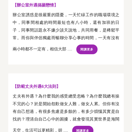
【辦公室外遇搞砸戀情】
辦公室誘惑是很嚴重的隱憂，一天忙碌工作的職場環境之
中，同事間相處的時間最短也有八小時，還有加班的日
子，同事間話題永不嫌少談天說地，共同用餐，是稀鬆平
常。而你與伴侶獨處而暢聊分享心事的時間，一天有沒有
兩小時都不一定有，相信大部 ....
閱讀更多
【防範丈夫外遇6大法則】
丈夫有外遇？為什麼我的感受總受忽略？為什麼我總有操
不完的心？於是開始怨歎做女人難，做女人累。但你有沒
有自己想過，有很多焦慮是多餘的，有多少煩惱其實是自
找的？理清自自己心中的困擾，就會發現其實世界是海闊
天空，生活可以更精彩，胡 ....
閱讀更多