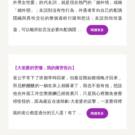
外男女性愛」的代名詞，就是現在熱門的「婚外情」或稱
「婚外戀」；友誼則沒有性行為，外遇者常向自己的配偶
隱瞞與異性交往的整個過程行蹤和想法；友誼則坦坦蕩
蕩，可以暢所欲言沒必要向配偶隱 ....
閱讀更多
【大老婆的苦惱，我的痛苦告白】
老公平常下了班都準時回家，但最近開始都很晚才回來，
而且醉醺醺的一躺在床上就睡著了，我也不疑有他，想說
他在外面工作交際應酬已經很累只，只是我心裡難免會覺
得怪怪的，因為最近在迷韓劇-大老婆的反擊，一直覺得裡
面的老公都是過分的王八蛋！有了 ....
閱讀更多