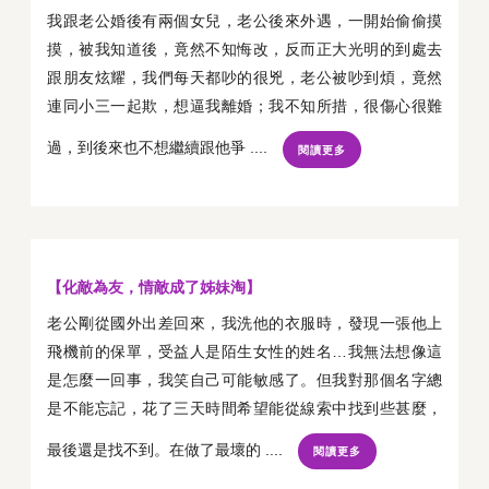
我跟老公婚後有兩個女兒，老公後來外遇，一開始偷偷摸
摸，被我知道後，竟然不知悔改，反而正大光明的到處去
跟朋友炫耀，我們每天都吵的很兇，老公被吵到煩，竟然
連同小三一起欺，想逼我離婚；我不知所措，很傷心很難
過，到後來也不想繼續跟他爭 ....
閱讀更多
【化敵為友，情敵成了姊妹淘】
老公剛從國外出差回來，我洗他的衣服時，發現一張他上
飛機前的保單，受益人是陌生女性的姓名…我無法想像這
是怎麼一回事，我笑自己可能敏感了。但我對那個名字總
是不能忘記，花了三天時間希望能從線索中找到些甚麼，
最後還是找不到。在做了最壞的 ....
閱讀更多