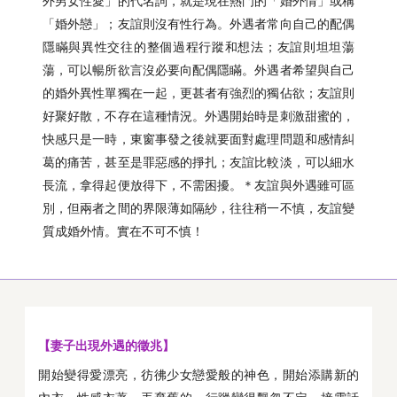
外男女性愛」的代名詞，就是現在熱門的「婚外情」或稱
「婚外戀」；友誼則沒有性行為。外遇者常向自己的配偶
隱瞞與異性交往的整個過程行蹤和想法；友誼則坦坦蕩
蕩，可以暢所欲言沒必要向配偶隱瞞。外遇者希望與自己
的婚外異性單獨在一起，更甚者有強烈的獨佔欲；友誼則
好聚好散，不存在這種情況。外遇開始時是刺激甜蜜的，
快感只是一時，東窗事發之後就要面對處理問題和感情糾
葛的痛苦，甚至是罪惡感的掙扎；友誼比較淡，可以細水
長流，拿得起便放得下，不需困擾。＊友誼與外遇雖可區
別，但兩者之間的界限薄如隔紗，往往稍一不慎，友誼變
質成婚外情。實在不可不慎！
【妻子出現外遇的徵兆】
開始變得愛漂亮，彷彿少女戀愛般的神色，開始添購新的