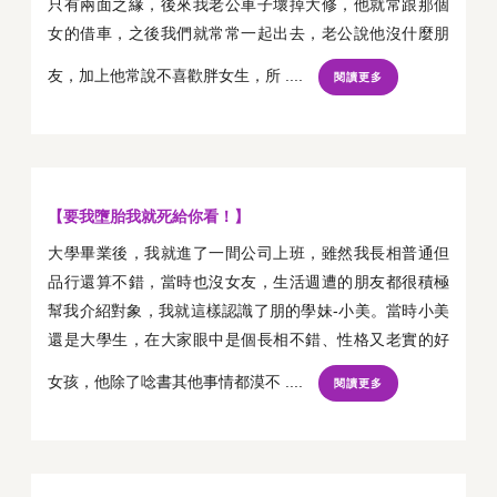
只有兩面之緣，後來我老公車子壞掉大修，他就常跟那個
女的借車，之後我們就常常一起出去，老公說他沒什麼朋
友，加上他常說不喜歡胖女生，所 ....
閱讀更多
【要我墮胎我就死給你看！】
大學畢業後，我就進了一間公司上班，雖然我長相普通但
品行還算不錯，當時也沒女友，生活週遭的朋友都很積極
幫我介紹對象，我就這樣認識了朋的學妹-小美。當時小美
還是大學生，在大家眼中是個長相不錯、性格又老實的好
女孩，他除了唸書其他事情都漠不 ....
閱讀更多