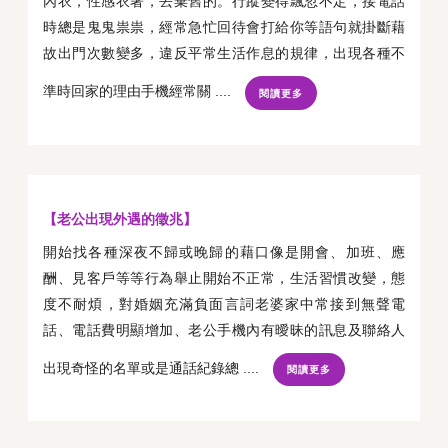
內衣，性感衣著，丟棄舊的。行蹤變得飄忽不定，接電話
時總是鬼鬼祟祟，經常急忙回待會打給你等語句就掛斷藉
故出門次數變多，違反平常生活作息的規律，出現各種不
準時回家的理由手機經常關 ....
閱讀更多
【老公出現外遇的徵兆】
開始找各種深夜不歸或晚歸的藉口像是開會、加班、應
酬、見客戶等等行為舉止開始不正常，生活習慣改變，態
度不耐煩，對婚姻充滿負面言詞老婆家中常接到無聲電
話、電話費明顯增加、老公手機內有曖昧的訊息及聯絡人
出現奇怪的名單或是通話紀錄總 ....
閱讀更多