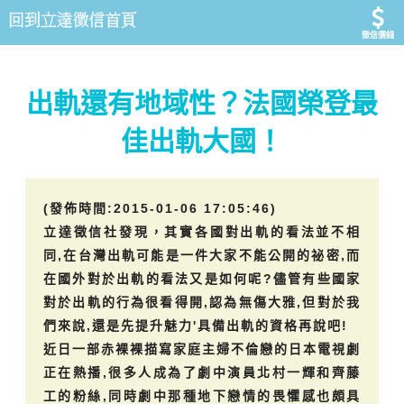
徵信價錢
出軌還有地域性？法國榮登最
佳出軌大國！
(發佈時間:2015-01-06 17:05:46)
立達徵信社發現，其實各國對出軌的看法並不相
同,在台灣出軌可能是一件大家不能公開的祕密,而
在國外對於出軌的看法又是如何呢?儘管有些國家
對於出軌的行為很看得開,認為無傷大雅,但對於我
們來說,還是先提升魅力'具備出軌的資格再說吧!
近日一部赤裸裸描寫家庭主婦不倫戀的日本電視劇
正在熱播,很多人成為了劇中演員北村一輝和齊藤
工的粉絲,同時劇中那種地下戀情的畏懼感也頗具