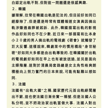
白認定出軌不對,但對這一問題還是很感興趣.
２. 韓國
據理解,往常在韓國出軌是犯法的,但目前好如同已
經廢除了,但是還是時常有媒體報道女演員因搞出
軌涉嫌通姦罪被起訴. 此外,韓國描寫出軌的影視
作品好如同也不在少數.近日來一部描寫和比本身
小２０歲的男人搞出軌的電視劇《密會》就觸發了
巨大反響.這樣說來,韓劇里中的慣用橋段“身世秘
密”好如同大多都是由出軌導致的.在韓國關於出軌
的電視劇好如同在早上也有被放送過,並另是面向
主婦階層.這對於清晨局套路總是女主角性格爽朗
積極向上努力奮鬥的日本來說,可能有點難以想如
同.
３. 法國
法國有“出軌大國”之稱.國家歷代元首出軌緋聞層
出不窮,這也使法國日漸坐實一稱號.但是法國人公
私分明,並不把政治家出軌當做大事. 法國人對出