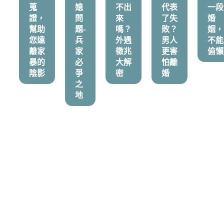
蒐
媳
不出
代表
一段
證，
問
來
了失
婚
幫助
題-
嗎？
敗？
姻，
您遠
兵
外遇
男人
不能
離家
家
徵兆
更害
偷懶
暴的
必
大解
怕離
陰影
爭
密
婚
之
地