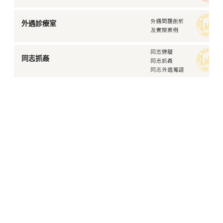
外遇診療室
同志抓姦