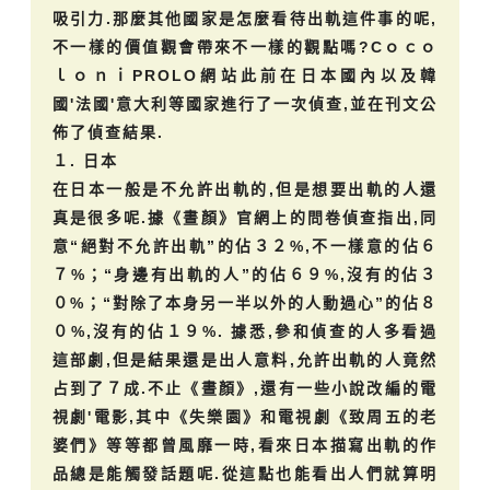
吸引力.那麼其他國家是怎麼看待出軌這件事的呢,
不一樣的價值觀會帶來不一樣的觀點嗎?Cｏｃｏ
ｌｏｎｉPROLO網站此前在日本國內以及韓
國'法國'意大利等國家進行了一次偵查,並在刊文公
佈了偵查結果.
１. 日本
在日本一般是不允許出軌的,但是想要出軌的人還
真是很多呢.據《晝顏》官網上的問卷偵查指出,同
意“絕對不允許出軌”的佔３２%,不一樣意的佔６
７%；“身邊有出軌的人”的佔６９%,沒有的佔３
０%；“對除了本身另一半以外的人動過心”的佔８
０%,沒有的佔１９%. 據悉,參和偵查的人多看過
這部劇,但是結果還是出人意料,允許出軌的人竟然
占到了７成.不止《晝顏》,還有一些小說改編的電
視劇'電影,其中《失樂園》和電視劇《致周五的老
婆們》等等都曾風靡一時,看來日本描寫出軌的作
品總是能觸發話題呢.從這點也能看出人們就算明