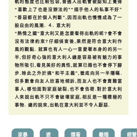
軌的態度也比較包容,普通人出軌會被認知上覺得
“喜歡上了也是沒辦法的”“插手他人的私事不好”
“善惡都在於個人判斷”,因而出軌也慢慢成為了一
股自由的風潮. ４. 意大利
“熱情之國”意大利又是怎麼看待出軌的呢?會不會
沒有法律約束?仔細偵查後,果然是符合意大利作
風的觀點. 就算也有人一心一意愛著本身的的另一
半,但好奇心強的意大利人總是容易被有魅力的事
物所吸引,看見美好的異性,就算已婚也不會停下腳
步.除此之外於搞“和平主義”,徹底向另一半隱瞞.
但多數會向友人欣喜地傾訴,而友人也不會責難當
事人,哪怕面對家庭破裂,也不會告密.對於意大利
人來說出軌不只不會破壞家庭,相反是一種積極的
事物. 總的說來,出軌在意大利並不令人厭惡.
家暴
婆
還看
離婚
經營