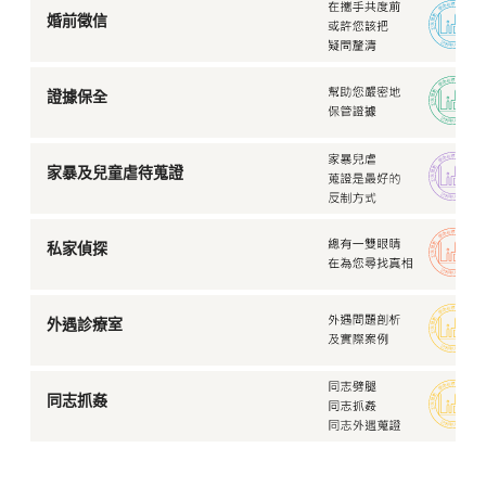
婚前徵信
證據保全
家暴及兒童虐待蒐證
私家偵探
外遇診療室
同志抓姦