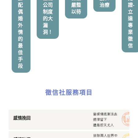
配
公司
嚴整
治療
證-
偶
制度
以待
立
婚
的大
達
外
漏
專
情
洞！
業
的
徵
最
信
佳
手
段
徵信社服務項目
感情挽回