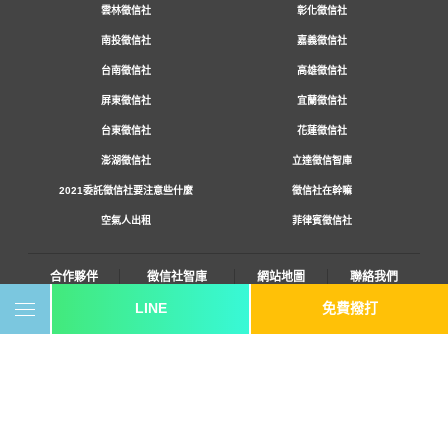
雲林徵信社
彰化徵信社
南投徵信社
嘉義徵信社
台南徵信社
高雄徵信社
屏東徵信社
宜蘭徵信社
台東徵信社
花蓮徵信社
澎湖徵信社
立達徵信智庫
2021委託徵信社要注意些什麼
徵信社在幹嘛
空氣人出租
菲律賓徵信社
合作夥伴
徵信社智庫
網站地圖
聯絡我們
LINE
免費撥打
0800-250-555
revote990109@gmail.com
youtube
twitter
facebook
line
《桃園徵信》桃園市桃園區中平路102號2F
《台北徵信》臺北市中山區長安東路二段173號3樓
《高雄徵信》高雄市苓雅區建國一路139號2樓-2