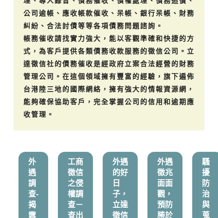
理、尋人錄音、債務催收、債權處理、債務追償、
公司逾帳、應收帳款催收、呆帳、銀行呆帳、財務
糾紛、合法討債等等各項債務問題諮詢。
帳務催收請找實力強大，能以客觀準確和快捷的方
式，為客戶提供各類債務收款服務的徵信公司。立
達徵信社的債務催收是經政府立案合法經營的財務
管理公司。在這個領域擁有豐富的經驗，旗下遍佈
台港陸三地的國際網絡，擁有強大的情報資源網，
能夠確保協助客戶，完全掌握公司的信用和逾期應
收管理。
外
工商
外遇
外遇
騷
遇
徵信
的好
徵兆
擾
調
之侵
日
面面
防
查-
權調
子，
觀，
治
揭
查－
立達
預防
與
露
查出
徵信
勝於
蒐