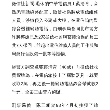
徵信社新聞-退休的中華電信員工蔡清育，音
熟悉電話線路配置，徵信社偽裝成電信維修
人員，涉嫌侵入公寓或大樓，在電信箱內裝
錄音機裡竊聽電話，由刑事局會同北市警方
昨將蔡嫌已及2家徵信社曾與蔡接洽過的員工
共7人帶回，並起出電信維修人員的工作服和
竊聽錄音設備一批等等證物。
經警方調查嫌犯蔡清育（48歲）向徵信社收
費標準為，在電信箱接上了竊聽器具，就要
收取2萬，再之後一捲竊聽電話錄音帶就收2
千元，全案正由警方偵辦。
刑事局偵一隊三組於98年4月初接獲了線