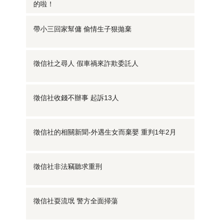
的啦！
帶小三回家幫傭 偷情生子狠拋棄
徵信社之尋人 假車禍來詐欺委託人
徵信社收錢不辦事 起訴13人
徵信社的相關新聞-外遇生女而棄嬰 重判1年2月
徵信社非法竊聽求重刑
徵信社耍流氓 警方全面掃蕩