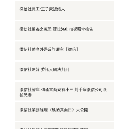
徵信社員工:王子豪認錯人
徵信社捉姦之蒐證 硬扯浴巾拍裸照常挨告
徵信社偵查外遇反詐雇主【徵信】
徵信社硬幹 委託人觸法判刑
徵信社智庫-傳產富商疑有小三,對手雇徵信公司跟
拍恐嚇
徵信社業務經理《醜陋真面目》大公開