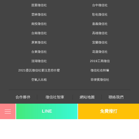
苗栗徵信社
台中徵信社
雲林徵信社
彰化徵信社
南投徵信社
嘉義徵信社
台南徵信社
高雄徵信社
屏東徵信社
宜蘭徵信社
台東徵信社
花蓮徵信社
澎湖徵信社
2019工商徵信
2021委託徵信社要注意些什麼
徵信社在幹嘛
空氣人出租
菲律賓徵信社
合作夥伴
徵信社智庫
網站地圖
聯絡我們
LINE
免費撥打
0800-250-555
revote990109@gmail.com
youtube
twitter
facebook
line
《桃園徵信》桃園市桃園區中平路102號2F