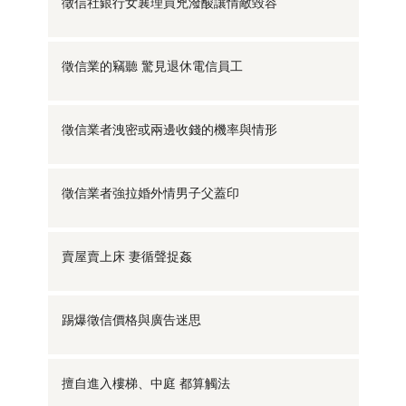
徵信社銀行女襄理買兇潑酸讓情敵毀容
徵信業的竊聽 驚見退休電信員工
徵信業者洩密或兩邊收錢的機率與情形
徵信業者強拉婚外情男子父蓋印
賣屋賣上床 妻循聲捉姦
踢爆徵信價格與廣告迷思
擅自進入樓梯、中庭 都算觸法