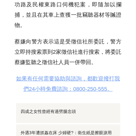
功路及民權東路口伺機犯案，即隨加以攔
捕，並且在其車上查獲一批竊聽器材等贓證
物。
蔡嫌向警方表示這是受徵信社所委託，警方
立即持搜索票到2家徵信社進行搜索，將委託
蔡嫌監聽之徵信社人員一併帶回。
如果有任何需要協助與諮詢，都歡迎撥打我
們24小時免費諮詢：0800-250-555。
四成之女性曾經有過劈腿念頭
外遇3年遭抓姦在床 少婦硬?：衛生紙是擦眼淚用