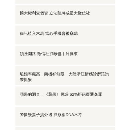
擴大權利查個資 立法院將成最大徵信社
簡訊植入木馬 當心手機會被竊聽
鎖匠開路 徵信社抓猴也手到擒來
離婚率飆高，商機卻無限 大陸浙江情感診所諮詢
兼抓猴
蘋果的調查：《蘋果》民調 62%拒絕廢通姦罪
警懷疑妻子搞外遇 抓姦卻DNA不符