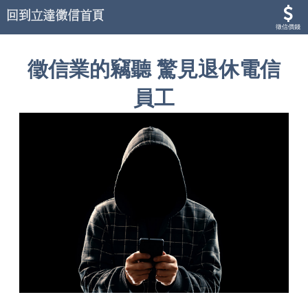
徵信價錢
徵信業的竊聽 驚見退休電信
員工