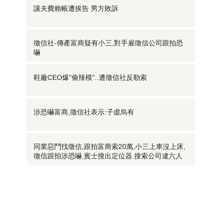
讓夫費賴帳遭挨告 男方敗訴
徵信社-傳產富商疑有小三,對手雇徵信公司跟拍恐
嚇
鞋廠CEO爆"偷辣模"..遭徵信社反勒索
涉恐嚇富商,徵信社表示:子虛烏有
同業惡鬥找徵信,跟拍富商索20萬,小三上車沒上床,
徵信跟拍涉恐嚇,賓士搜出定位器.搜索公司逮六人