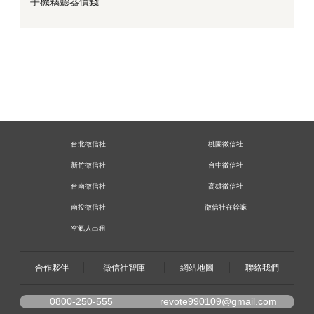
手機竊聽器價錢
台北徵信社
桃園徵信社
新竹徵信社
台中徵信社
台南徵信社
高雄徵信社
南投徵信社
徵信社在幹嘛
空氣人出租
合作夥伴
徵信社智庫
網站地圖
聯絡我們
0800-250-555
revote990109@gmail.com