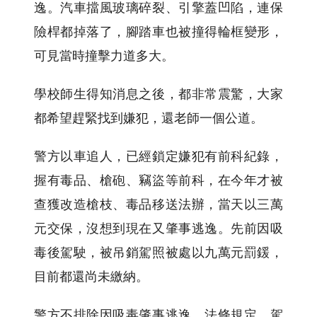
逸。汽車擋風玻璃碎裂、引擎蓋凹陷，連保
險桿都掉落了，腳踏車也被撞得輪框變形，
可見當時撞擊力道多大。
學校師生得知消息之後，都非常震驚，大家
都希望趕緊找到嫌犯，還老師一個公道。
警方以車追人，已經鎖定嫌犯有前科紀錄，
握有毒品、槍砲、竊盜等前科，在今年才被
查獲改造槍枝、毒品移送法辦，當天以三萬
元交保，沒想到現在又肇事逃逸。先前因吸
毒後駕駛，被吊銷駕照被處以九萬元罰鍰，
目前都還尚未繳納。
警方不排除因吸毒肇事逃逸，法條規定，駕