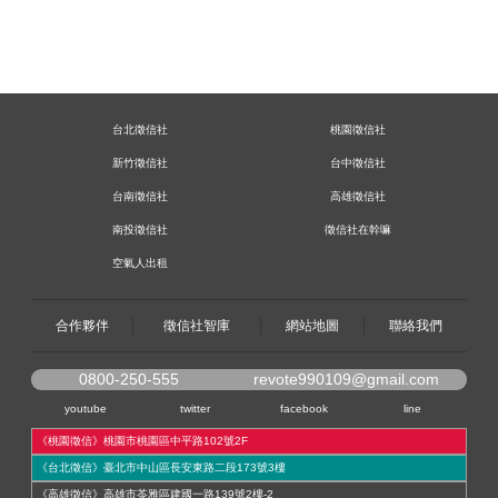
台北徵信社
桃園徵信社
新竹徵信社
台中徵信社
台南徵信社
高雄徵信社
南投徵信社
徵信社在幹嘛
空氣人出租
合作夥伴
徵信社智庫
網站地圖
聯絡我們
0800-250-555
revote990109@gmail.com
youtube
twitter
facebook
line
《桃園徵信》桃園市桃園區中平路102號2F
《台北徵信》臺北市中山區長安東路二段173號3樓
《高雄徵信》高雄市苓雅區建國一路139號2樓-2