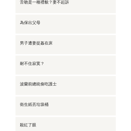
舌吻是一種禮貌？妻不起訴
為保出父母
男子遭妻捉姦在床
耐不住寂寞？
波蘭前總統偷吃護士
衛生紙丟垃圾桶
殺紅了眼