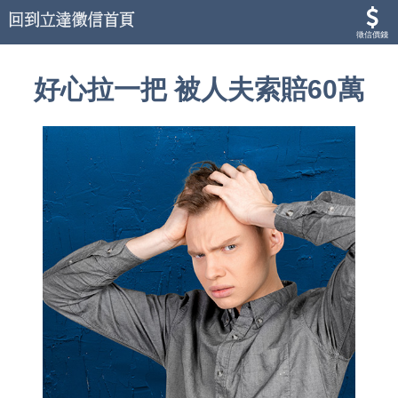
徵信價錢
好心拉一把 被人夫索賠60萬