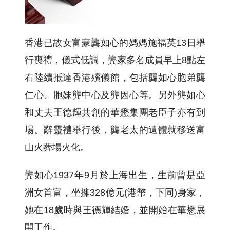
香港已故女富豪龔如心的媽媽施福英13日舉
行喪禮，儀式低調，龔家多名成員早上8點左
右陸續抵達香港殯儀館，包括龔如心胞弟龔
仁心、胞妹龔中心及龔因心等。另外龔如心
和丈夫王德輝共創的華懋集團老臣子亦有到
場。辭靈禮舉行後，龔老太的遺體就移送富
山火葬場火化。
龔如心1937年9月於上海出生，生前曾是亞
洲女首富，坐擁328億元(港幣，下同)身家，
她在18歲時與王德輝結婚，並開始在華懋展
開工作。