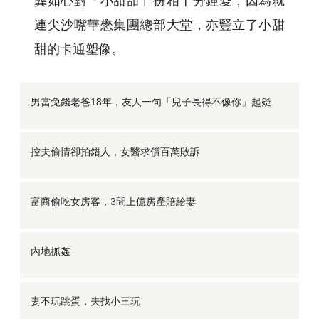
龔如心對「小甜甜」扮相十分鍾愛，因為就
連尖沙嘴華懋集團總部大堂，亦豎立了小甜
甜的卡通塑像。
男當免錢老爸18年，友人一句「兒子長得不像你」起疑
控夫偷情卻拍錯人，女醫求償百萬敗訴
富商偷吃女房客，3間上億房產賠給妻
內地抓姦
妻不玩跳蛋，夫找小三玩