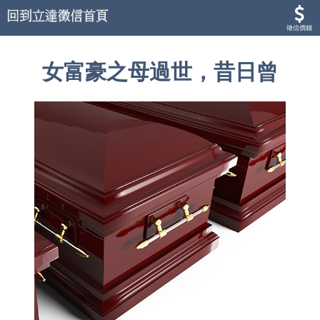
徵信價錢
女富豪之母過世，昔日曾