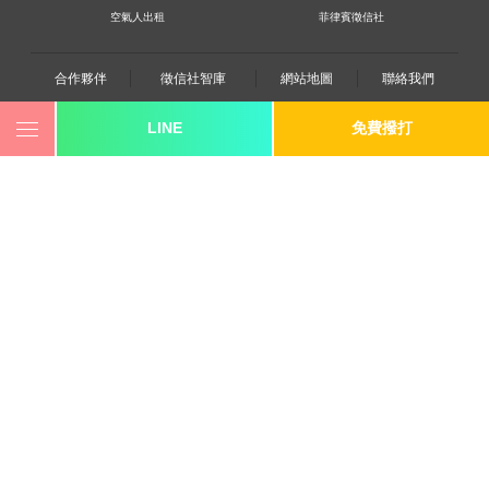
空氣人出租
菲律賓徵信社
合作夥伴
徵信社智庫
網站地圖
聯絡我們
LINE
免費撥打
0800-250-555
revote990109@gmail.com
youtube
twitter
facebook
line
《桃園徵信》桃園市桃園區中平路102號2F
《台北徵信》臺北市中山區長安東路二段173號3樓
《高雄徵信》高雄市苓雅區建國一路139號2樓-2
《新竹徵信》香山區東華路6號
《台中徵信》台中市西區台灣大道一段726號三樓之1
《香港徵信》100 Queen's Road Central,6th,12th,&15th
Floors,Central
《日本徵信》30/F Shinjuku Park Tower,3-7-1 Nishi-
Shinjuku,Shinjuku-ku,Tokyo,163-1030
《菲律賓分公司》20A Eton Parkview, 115 Gamboa street,