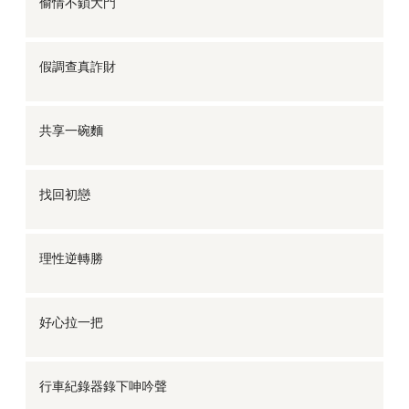
偷情不鎖大門
假調查真詐財
共享一碗麵
找回初戀
理性逆轉勝
好心拉一把
行車紀錄器錄下呻吟聲