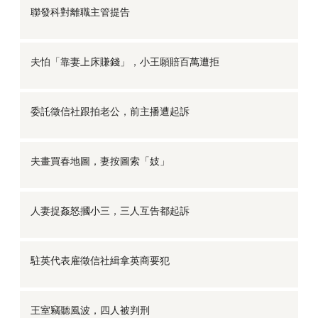
聯發科對離職主管提告
夫怕「靠妻上床賺錢」，小王願賠百萬遭拒
委託徵信社跟拍老公，前主播遭起訴
夫畫買春地圖，妻按圖索「妓」
人妻捉姦怒摑小三，三人互告都起訴
駐英代表雇徵信社緝拿英商要犯
王室竊聽風波，四人被判刑