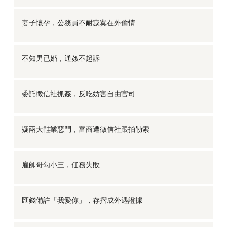
妻子懷孕，公務員不耐寂寞在外偷情
不知男已婚，通姦不起訴
委託徵信社抓姦，反吃妨害自由官司
疑兩大鞋業惡鬥，富商遭徵信社跟拍勒索
雇帥哥勾小三，任務失敗
匯錢備註「我愛你」，存摺成外遇證據