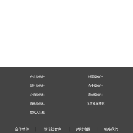
台北徵信社
桃園徵信社
新竹徵信社
台中徵信社
台南徵信社
高雄徵信社
南投徵信社
徵信社在幹嘛
空氣人出租
合作夥伴
徵信社智庫
網站地圖
聯絡我們