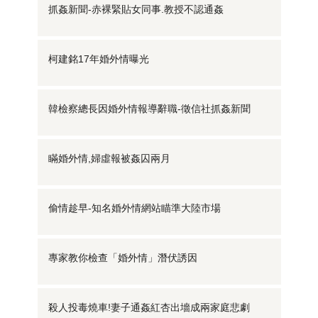
抓姦新聞-赤裸緊貼女同事.教授不認通姦
柯建銘17年婚外情曝光
韓檢察總長因婚外情報導辭職-徵信社抓姦新聞
瞞婚外情,婦虛報被姦囚兩月
偷情趁早-知名婚外情網站瞄準大陸市場
專家教你檢查「婚外情」潛伏誘因
殺人投毒燒車!妻子通姦紅杏出墻成兩家庭悲劇