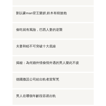
劉以豪man背王樂妍,鈴木有樹搶抱
偷吃就有風險，巴西人妻的逆襲
夫妻和睦不可突破十大底線
揭秘：為何婚外情偷情外遇的男人樂此不疲
德國撒謊公司給出軌者當幫兇
男人在哪個年齡段容易出軌