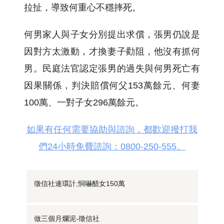
拉扯，導致何重心不穩摔死。
何男家人與子女分別提出求償，張男仍說是
因對方太激動，才換妻子勸阻，他沒有抓何
男。民庭法官認定張男的過失與何男死亡有
因果關係，判決賠償何父153萬餘元、何妻
100萬、一對子女296萬餘元。
如果有任何需要協助與諮詢，都歡迎撥打我
們24小時免費諮詢：0800-250-555。
徵信社連環計,恫嚇醋女150萬
做三個月爛泥-徵信社