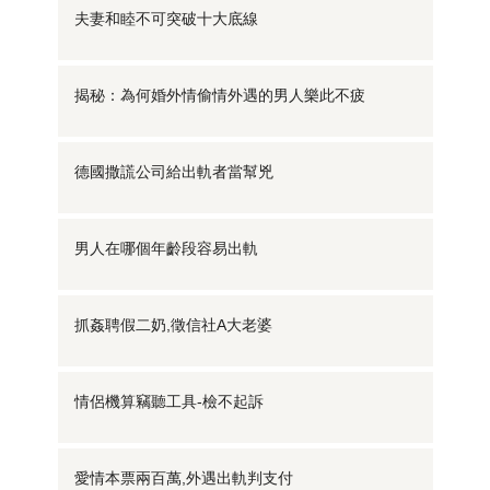
夫妻和睦不可突破十大底線
揭秘：為何婚外情偷情外遇的男人樂此不疲
德國撒謊公司給出軌者當幫兇
男人在哪個年齡段容易出軌
抓姦聘假二奶,徵信社A大老婆
情侶機算竊聽工具-檢不起訴
愛情本票兩百萬,外遇出軌判支付