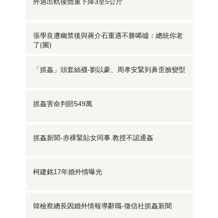
外遇出軌後體重下降3至5公斤
張學良遭幽禁後與蔣介石重遇不勝唏噓：總統你老
了(圖)
「抓姦」頭套絲襪-劉以豪、周孝安緊到鼻歪臉變型
抓姦害命判賠549萬
抓姦新聞-赤裸緊貼女同事.教授不認通姦
柯建銘17年婚外情曝光
韓檢察總長因婚外情報導辭職-徵信社抓姦新聞