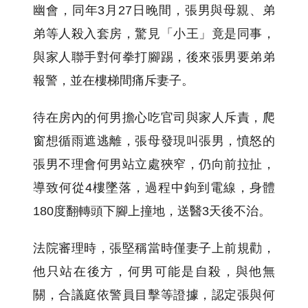
幽會，同年3月27日晚間，張男與母親、弟
弟等人殺入套房，驚見「小王」竟是同事，
與家人聯手對何拳打腳踢，後來張男要弟弟
報警，並在樓梯間痛斥妻子。
待在房內的何男擔心吃官司與家人斥責，爬
窗想循雨遮逃離，張母發現叫張男，憤怒的
張男不理會何男站立處狹窄，仍向前拉扯，
導致何從4樓墜落，過程中鉤到電線，身體
180度翻轉頭下腳上撞地，送醫3天後不治。
法院審理時，張堅稱當時僅妻子上前規勸，
他只站在後方，何男可能是自殺，與他無
關，合議庭依警員目擊等證據，認定張與何