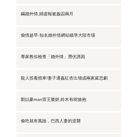
瞞婚外情,婦虛報被姦囚兩月
偷情趁早-知名婚外情網站瞄準大陸市場
專家教你檢查「婚外情」潛伏誘因
殺人投毒燒車!妻子通姦紅杏出墻成兩家庭悲劇
劉以豪man背王樂妍,鈴木有樹搶抱
偷吃就有風險，巴西人妻的逆襲