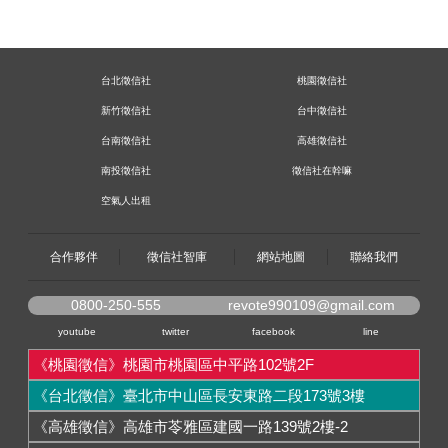
台北徵信社
桃園徵信社
新竹徵信社
台中徵信社
台南徵信社
高雄徵信社
南投徵信社
徵信社在幹嘛
空氣人出租
合作夥伴
徵信社智庫
網站地圖
聯絡我們
0800-250-555
revote990109@gmail.com
youtube
twitter
facebook
line
《桃園徵信》桃園市桃園區中平路102號2F
《台北徵信》臺北市中山區長安東路二段173號3樓
《高雄徵信》高雄市苓雅區建國一路139號2樓-2