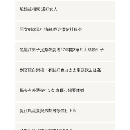
離婚後相親 遇好女人
惡女糾黨毒打情敵,輕判徵信社服令
黑龍江男子捉姦殺妻逃27年開3家店面結婚生子
副官憶白崇禧：有點好色白太太常讓我去捉姦
揭夫有外遇被打3次,泰裔少婦要離婚
捉住風流妻與男鄰居徵信社上床