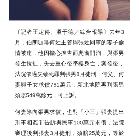
〔記者王定傳、溫于德／綜合報導〕去年3
月，伯朗咖啡何姓主管與張姓同事的妻子偷
情被逮，他因擔心挨告而爬窗開溜，與張男
發生拉扯，失去重心後墜樓身亡，案發後，
法院依過失致死罪判張男8月徒刑；何父、何
妻與子女求償761萬元，新北地院再判張男
須賠549萬餘元，可上訴。
何妻除向張男求償，也對「小三」張妻提出
刑事相姦罪告訴與民事100萬元求償，法院
審理後判張妻3月徒刑，須賠25萬元，等於