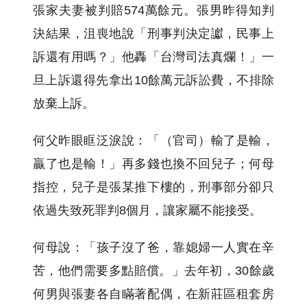
張家夫妻被判賠574萬餘元。張男昨得知判
決結果，沮喪地說「刑事判決定讞，民事上
訴還有用嗎？」他轟「台灣司法真爛！」一
旦上訴還得先拿出10餘萬元訴訟費，不排除
放棄上訴。
何父昨眼眶泛淚說：「（官司）輸了是輸，
贏了也是輸！」再多錢也換不回兒子；何母
指控，兒子是張某推下樓的，刑事部分卻只
依過失致死罪判8個月，讓家屬不能接受。
何母說：「孩子沒了爸，靠媳婦一人實在辛
苦，他們需要多點賠償。」去年初，30餘歲
何男與張妻各自瞞著配偶，在新莊區租套房