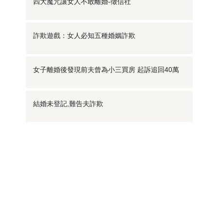
四大魔咒讓女人不敢離婚-徵信社
詐欺遊戲：女人必知五種婚姻詐欺
女子離婚後發現前夫曾為小三買房 起訴追回40萬
結婚未登記,難告夫詐欺