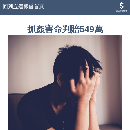
徵信價錢
抓姦害命判賠549萬