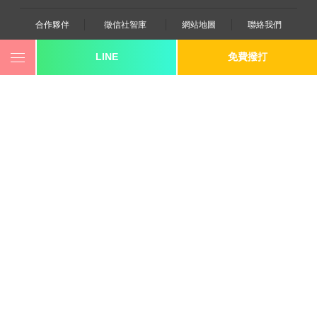
合作夥伴
徵信社智庫
網站地圖
聯絡我們
LINE
免費撥打
0800-250-555
revote990109@gmail.com
youtube
twitter
facebook
line
《桃園徵信》桃園市桃園區中平路102號2F
《台北徵信》臺北市中山區長安東路二段173號3樓
《高雄徵信》高雄市苓雅區建國一路139號2樓-2
《新竹徵信》北區林森路203號4樓之2
《台中徵信》台中市西區台灣大道一段726號三樓之1
《基隆徵信》仁愛區仁一路109號2樓
《香港徵信》100 Queen's Road Central,6th,12th,&15th
Floors,Central
《日本徵信》30/F Shinjuku Park Tower,3-7-1 Nishi-
Shinjuku,Shinjuku-ku,Tokyo,163-1030
《菲律賓分公司》20A Eton Parkview, 115 Gamboa street,
Legaspi Village makati city