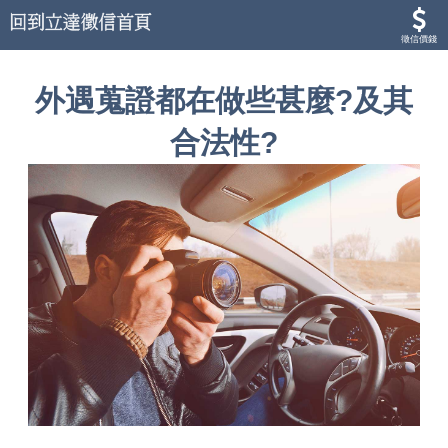
徵信價錢
外遇蒐證都在做些甚麼?及其
合法性?