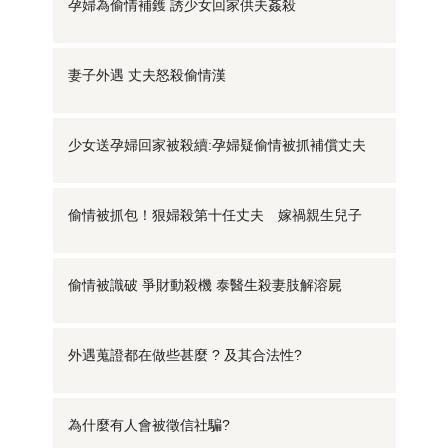
孕婦為偷情補鑊 誘少女回家供夫姦殺
妻子外遇 丈夫怒殺偷情漢
少女送孕婦回家被殺續:孕婦疑偷情被抓補償丈夫
偷情被抓包！狠婦殺第十任丈夫 嫁禍親生兒子
偷情被識破 爭財動殺機 泰醫生殺妻肢解溶屍
外遇蒐證都在做些甚麼 ? 及其合法性?
為什麼有人會被徵信社騙?