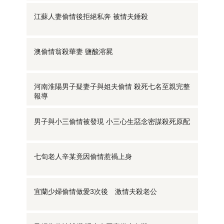
江蘇人妻偷情後拒絕私奔 被情夫錘殺
澳偷情翁殺華妻 鹽酸溶屍
河南淮陽男子疑妻子與姐夫偷情 殺死七名至親完整
報導
男子與小三偷情被發現 小三心生惡念密謀殺死原配
七旬老人辛某竟因偷情惹禍上身
宜蘭少婦偷情做愛3次後 激情夫殺老公