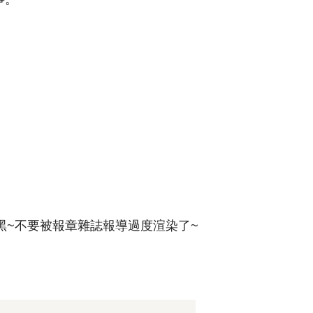
黑~不要被報章雜誌報導過度渲染了~