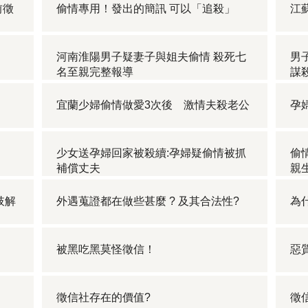
前徵
偷情專用！發出的簡訊 可以「追殺」
江
河南淮陽男子疑妻子與姐夫偷情 殺死七
男
名至親完整報導
謀
宜蘭少婦偷情做愛3次後 激情夫殺老公
孕
少女送孕婦回家被殺續:孕婦疑偷情被抓
偷
補償丈夫
親
肢解
外遇蒐證都在做些甚麼 ? 及其合法性?
為
被黑吃黑莫怪徵信！
惡
徵信社存在的價值?
徵