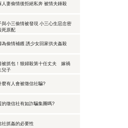
蘇人妻偷情後拒絕私奔 被情夫錘殺
子與小三偷情被發現 小三心生惡念密
殺死原配
婦為偷情補鑊 誘少女回家供夫姦殺
情被抓包！狠婦殺第十任丈夫 嫁禍
生兒子
什麼有人會被徵信社騙?
質的徵信社有如詐騙集團嗎?
信社抓姦的必要性