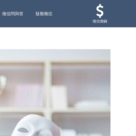
徵信問與答
疑難雜症
徵信價錢