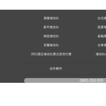
基隆徵信社
台北
新竹徵信社
苗栗
南投徵信社
嘉義
宜蘭徵信社
台東
2021委託徵信社要注意些什麼
徵信社
合作夥伴
0800-250-555
youtube
《桃園徵信》桃園市桃園區中平路102號2F
《台北徵信》臺北市中山區長安東路二段173號3樓