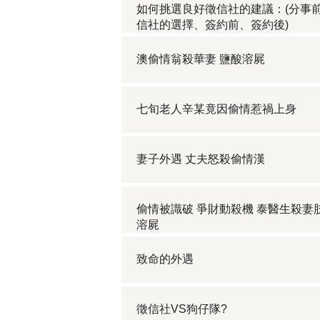
如何挑選良好徵信社的建議：(分事
信社的選擇、簽約前、簽約後)
澳偷情翁殺華妻 鹽酸溶屍
七旬老人辛某竟因偷情惹禍上身
妻子外遇 丈夫怒殺偷情漢
偷情被識破 爭財動殺機 泰醫生殺妻
溶屍
致命的外遇
徵信社VS狗仔隊?