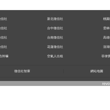
徵信社
新北徵信社
桃園
徵信社
台中徵信社
雲林
徵信社
台南徵信社
高雄
徵信社
花蓮徵信社
澎湖
在幹嘛
空氣人出租
菲律
徵信社智庫
網站地圖
rev
twitter
facebook