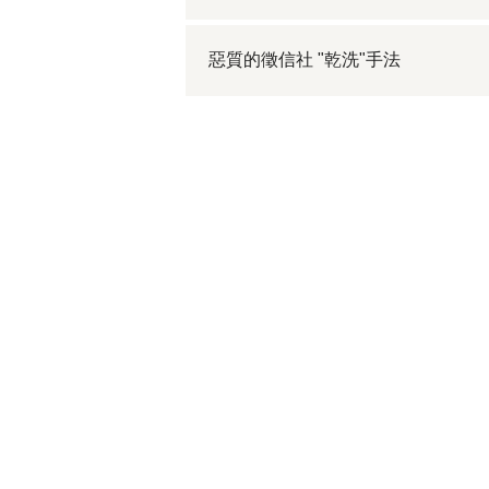
惡質的徵信社 "乾洗"手法