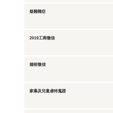
疑難雜症
2019工商徵信
婚前徵信
家暴及兒童虐待蒐證