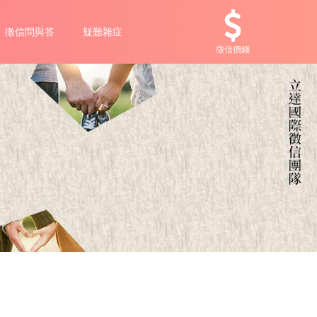
徵信問與答
疑難雜症
徵信價錢