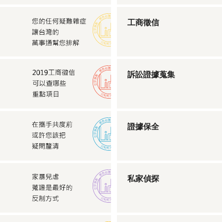
工商徵信
訴訟證據蒐集
證據保全
私家偵探