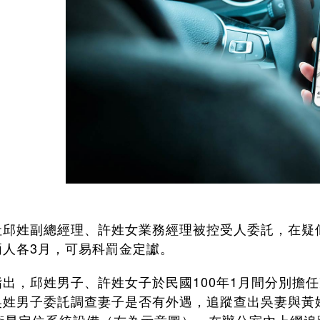
社邱姓副總經理、許姓女業務經理被控受人委託，在疑似
兩人各3月，可易科罰金定讞。
指出，邱姓男子、許姓女子於民國100年1月間分別擔
吳姓男子委託調查妻子是否有外遇，追蹤查出吳妻與黃