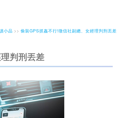
讀小品
>>
偷裝GPS抓姦不行!徵信社副總、女經理判刑丟差
經理判刑丟差