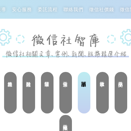
報導
安心服務
委託流程
聯絡我們
徵信社價錢
徵信
境外通姦
疑難雜症
鍾雲隨筆
徵信文章
閱讀小品
徵信故事
徵信小品文
徵信社小知識