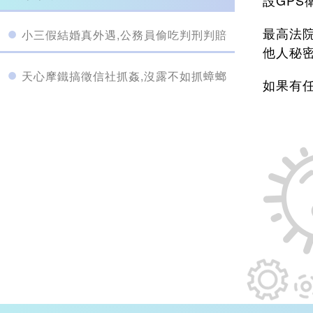
設GP
最高法
小三假結婚真外遇,公務員偷吃判刑判賠
他人秘
天心摩鐵搞徵信社抓姦,沒露不如抓蟑螂
如果有任
結婚4年完好如「處」！ 妻驗處女膜
逼離婚
妻子應丈夫要求注射豐胸 手術失敗后被
嫌棄離婚
結婚詐欺害命,胖熟女被判死刑
夫妻和睦不可突破十大底線