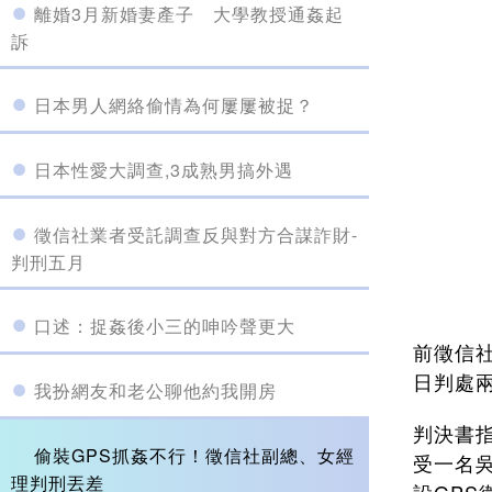
離婚3月新婚妻產子 大學教授通姦起
訴
日本男人網絡偷情為何屢屢被捉？
日本性愛大調查,3成熟男搞外遇
徵信社業者受託調查反與對方合謀詐財-
判刑五月
口述：捉姦後小三的呻吟聲更大
前徵信
日判處
我扮網友和老公聊他約我開房
判決書
偷裝GPS抓姦不行！徵信社副總、女經
受一名
理判刑丟差