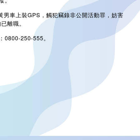
蹤。
黃男車上裝GPS，觸犯竊錄非公開活動罪，妨害
均已離職。
0-250-555。