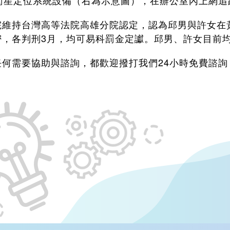
S衛星定位系統設備（右為示意圖），在辦公室內上網追
院維持台灣高等法院高雄分院認定，認為邱男與許女在
密，各判刑3月，均可易科罰金定讞。邱男、許女目前
何需要協助與諮詢，都歡迎撥打我們24小時免費諮詢：080