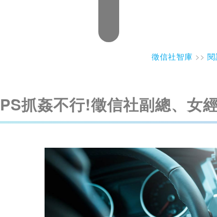
徵信社智庫
>>
閱
GPS抓姦不行!徵信社副總、女