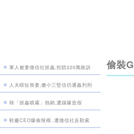
偷裝
軍人被妻徵信社抓姦,拒賠220萬敗訴
人夫瞎扯喪妻,傻小三堅信仍通姦判刑
韓「抓姦噴霧」熱銷,遭踢爆造假
鞋廠CEO爆偷辣模..遭徵信社反勒索