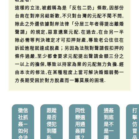
這樣的立法,被戲稱為是「反包二奶」條款,因部份
台商在對岸另結新歡,不只對台灣的元配不聞不問,
除此之外還依據對岸法律「分居三年者得提出離婚
聲請」的規定,惡意遺棄元配.在過去,在台另一半
除必需等判決確定才可扣押財產,導致老公往往在
訴訟進程就達成脫產；另因為法院對聲請假扣押的
條件過嚴,至少都會要求元配提出聲請金額三分之
一以上的擔保,導致以持家為業的元配無力負擔.經
由本次的修法,在某種程度上當可解決婚姻弱勢一
方長期受困於對方脫產而一籌莫展的困境.
徵信
跟蹤
同性
通姦
打
社抓
是否
戀適
到底
擊
姦－
侵犯
用通
是不
仿
如何
到隱
姦罪
是一
冒
合法
私
嗎？
種
品