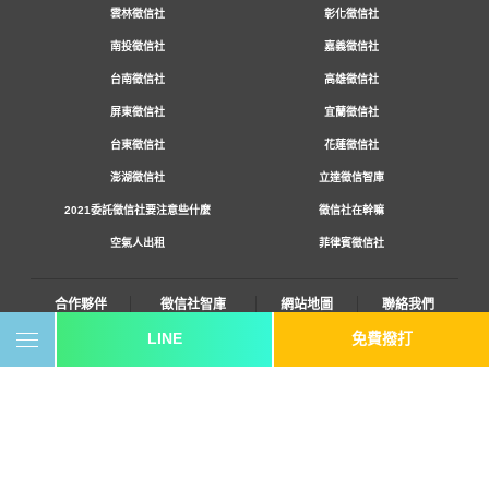
雲林徵信社
彰化徵信社
南投徵信社
嘉義徵信社
台南徵信社
高雄徵信社
屏東徵信社
宜蘭徵信社
台東徵信社
花蓮徵信社
澎湖徵信社
立達徵信智庫
2021委託徵信社要注意些什麼
徵信社在幹嘛
空氣人出租
菲律賓徵信社
合作夥伴
徵信社智庫
網站地圖
聯絡我們
LINE
免費撥打
0800-250-555
revote990109@gmail.com
youtube
twitter
facebook
line
《桃園徵信》桃園市桃園區中平路102號2F
《台北徵信》臺北市中山區長安東路二段173號3樓
《高雄徵信》高雄市苓雅區建國一路139號2樓-2