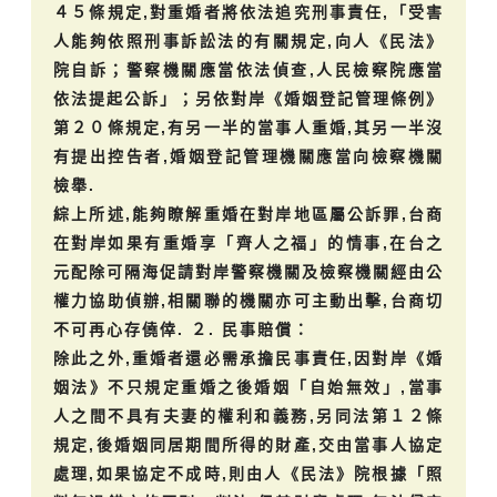
４５條規定,對重婚者將依法追究刑事責任,「受害
人能夠依照刑事訴訟法的有關規定,向人《民法》
院自訴；警察機關應當依法偵查,人民檢察院應當
依法提起公訴」；另依對岸《婚姻登記管理條例》
第２０條規定,有另一半的當事人重婚,其另一半沒
有提出控告者,婚姻登記管理機關應當向檢察機關
檢舉.
綜上所述,能夠瞭解重婚在對岸地區屬公訴罪,台商
在對岸如果有重婚享「齊人之福」的情事,在台之
元配除可隔海促請對岸警察機關及檢察機關經由公
權力協助偵辦,相關聯的機關亦可主動出擊,台商切
不可再心存僥倖. ２. 民事賠償：
除此之外,重婚者還必需承擔民事責任,因對岸《婚
姻法》不只規定重婚之後婚姻「自始無效」,當事
人之間不具有夫妻的權利和義務,另同法第１２條
規定,後婚姻同居期間所得的財產,交由當事人協定
處理,如果協定不成時,則由人《民法》院根據「照