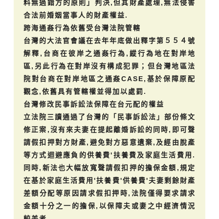
料無過錯方的原則」判決,但其財產處理,無法侵害
合法前婚姻當事人的財產權益.
跨海通姦行為依舊受台灣法院管轄
台灣的大法官會議在去年年底做出釋字第５５４號
解釋,台商在彼岸之通姦行為,縱行為地在對岸地
區,另此行為在對岸沒有構成犯罪；但台灣地區法
院對台商在對岸地區之通姦CASE,基於保障原配
觀念,依舊具有管轄權並得加以處罰.
台灣修改民事訴訟法保障在台元配的權益
立法院三讀通過了台灣的「民事訴訟法」部份條文
修正案,沒有來夫妻在提起離婚訴訟的同時,即可聲
請假扣押對方財產,避免對方惡意遺棄,及經由脫產
等方式迴避應負的供養費'扶養費及家庭生活費用.
同時,新法也大幅放寬聲請假扣押的擔保金額,規定
在基於家庭生活費用'扶養費'供養費'夫妻剩餘財產
差額分配等原因請求假扣押時,法院僅得要求請求
金額十分之一的擔保,以保障夫或妻之中經濟情況
較差者.