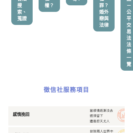
搜
權？
罪？
－
索、
婚外
公
蒐證
戀與
平
法律
交
易
法
法
條
一
覽
徵信社服務項目
感情挽回