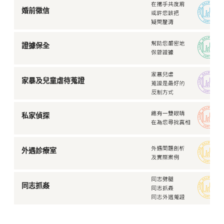
婚前徵信
證據保全
家暴及兒童虐待蒐證
私家偵探
外遇診療室
同志抓姦