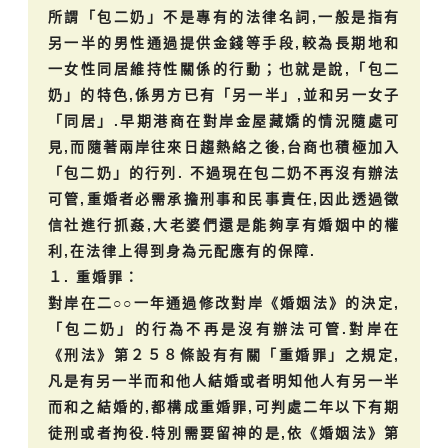
所謂「包二奶」不是專有的法律名詞,一般是指有
另一半的男性通過提供金錢等手段,較為長期地和
一女性同居維持性關係的行動；也就是說,「包二
奶」的特色,係男方已有「另一半」,並和另一女子
「同居」.早期港商在對岸金屋藏嬌的情況隨處可
見,而隨著兩岸往來日趨熱絡之後,台商也積極加入
「包二奶」的行列. 不過現在包二奶不再沒有辦法
可管,重婚者必需承擔刑事和民事責任,因此透過徵
信社進行抓姦,大老婆們還是能夠享有婚姻中的權
利,在法律上得到身為元配應有的保障.
１. 重婚罪：
對岸在二○○一年通過修改對岸《婚姻法》的決定,
「包二奶」的行為不再是沒有辦法可管.對岸在
《刑法》第２５８條設有有關「重婚罪」之規定,
凡是有另一半而和他人結婚或者明知他人有另一半
而和之結婚的,都構成重婚罪,可判處二年以下有期
徒刑或者拘役.特別需要留神的是,依《婚姻法》第