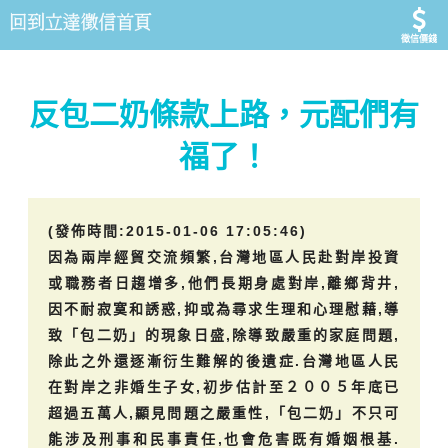
徵信價錢
反包二奶條款上路，元配們有
福了！
(發佈時間:2015-01-06 17:05:46)
因為兩岸經貿交流頻繁,台灣地區人民赴對岸投資
或職務者日趨增多,他們長期身處對岸,離鄉背井,
因不耐寂寞和誘惑,抑或為尋求生理和心理慰藉,導
致「包二奶」的現象日盛,除導致嚴重的家庭問題,
除此之外還逐漸衍生難解的後遺症.台灣地區人民
在對岸之非婚生子女,初步估計至２００５年底已
超過五萬人,顯見問題之嚴重性,「包二奶」不只可
能涉及刑事和民事責任,也會危害既有婚姻根基.