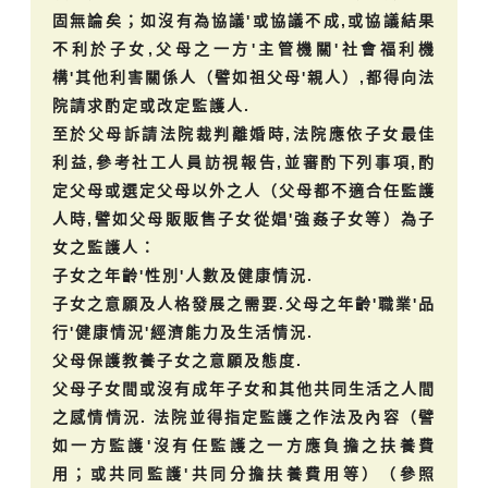
固無論矣；如沒有為協議'或協議不成,或協議結果
不利於子女,父母之一方'主管機關'社會福利機
構'其他利害關係人（譬如祖父母'親人）,都得向法
院請求酌定或改定監護人.
至於父母訴請法院裁判離婚時,法院應依子女最佳
利益,參考社工人員訪視報告,並審酌下列事項,酌
定父母或選定父母以外之人（父母都不適合任監護
人時,譬如父母販販售子女從娼'強姦子女等）為子
女之監護人：
子女之年齡'性別'人數及健康情況.
子女之意願及人格發展之需要.父母之年齡'職業'品
行'健康情況'經濟能力及生活情況.
父母保護教養子女之意願及態度.
父母子女間或沒有成年子女和其他共同生活之人間
之感情情況. 法院並得指定監護之作法及內容（譬
如一方監護'沒有任監護之一方應負擔之扶養費
用；或共同監護'共同分擔扶養費用等）（參照