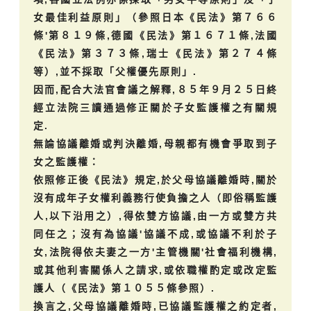
女最佳利益原則」（參照日本《民法》第７６６
條'第８１９條,德國《民法》第１６７１條,法國
《民法》第３７３條,瑞士《民法》第２７４條
等）,並不採取「父權優先原則」.
因而,配合大法官會議之解釋,８５年９月２５日終
經立法院三讀通過修正關於子女監護權之有關規
定.
無論協議離婚或判決離婚,母親都有機會爭取到子
女之監護權：
依照修正後《民法》規定,於父母協議離婚時,關於
沒有成年子女權利義務行使負擔之人（即俗稱監護
人,以下沿用之）,得依雙方協議,由一方或雙方共
同任之；沒有為協議'協議不成,或協議不利於子
女,法院得依夫妻之一方'主管機關'社會福利機構,
或其他利害關係人之請求,或依職權酌定或改定監
護人（《民法》第１０５５條參照）.
換言之,父母協議離婚時,已協議監護權之約定者,