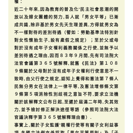
權：
近二十年來,因為教育的普及化'民主社會思潮的開
放以及婦女團體的努力,吾人就「男女平等」已漸
成共識,除非基於男女先天生理差異,方得就男女為
不一樣對待的差別待遇（譬如：勞動基準法特別針
對女性懷胎生子,設有產假之規定）；至於父或母
對於沒有成年子女權利義務關係之行使,並無予以
差別待遇之理由,因而８３年９月間,先有司法院大
法官會議第３６５號解釋,就舊《民法》第１０８
９條關於父母對於沒有成年子女權利行使意思不一
致時,由父行使之規定,認知上覺得和憲法第７條人
民無分男女在法律上一律平等,及憲法增修條文第
９條第５項消除性別歧視之意旨不符,要求立法機
關於該解釋文公布日起,至遲於屆滿二年時,失其效
力,並予檢討修正解決途徑等語（參照司法院大法
官議決釋字第３６５號解釋理由書）.
事實上,關於子女監護'親權行使等有關子女利益事
項,各國立法例亦係採取「男女平等原則」及「子