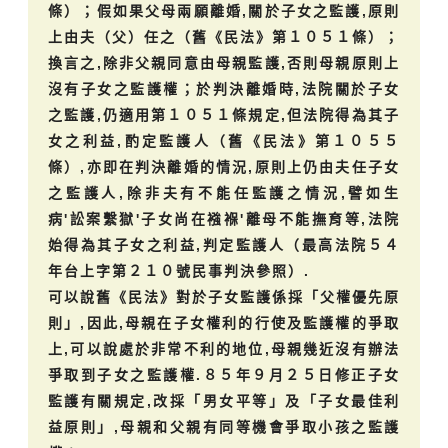
條）；假如果父母兩願離婚,關於子女之監護,原則
上由夫（父）任之（舊《民法》第１０５１條）；
換言之,除非父親同意由母親監護,否則母親原則上
沒有子女之監護權；於判決離婚時,法院關於子女
之監護,仍適用第１０５１條規定,但法院得為其子
女之利益,酌定監護人（舊《民法》第１０５５
條）,亦即在判決離婚的情況,原則上仍由夫任子女
之監護人,除非夫有不能任監護之情況,譬如生
病'訟案繫獄'子女尚在襁褓'離母不能撫育等,法院
始得為其子女之利益,判定監護人（最高法院５４
年台上字第２１０號民事判決參照）.
可以說舊《民法》對於子女監護係採「父權優先原
則」,因此,母親在子女權利的行使及監護權的爭取
上,可以說處於非常不利的地位,母親幾近沒有辦法
爭取到子女之監護權.８５年９月２５日修正子女
監護有關規定,改採「男女平等」及「子女最佳利
益原則」,母親和父親有同等機會爭取小孩之監護