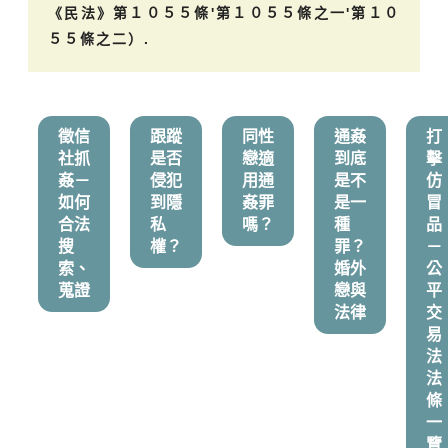
《民法》第１０５５條'第１０５５條之一'第１０
５５條之二）.
徵信
跟蹤
同性
通姦
打
社抓
是否
戀適
到底
擊
姦－
侵犯
用通
是不
仿
如何
到隱
姦罪
是一
冒
合法
私
嗎？
種
品
搜
權？
罪？
－
索、
婚外
公
蒐證
戀與
平
法律
交
易
法
法
條
一
覽