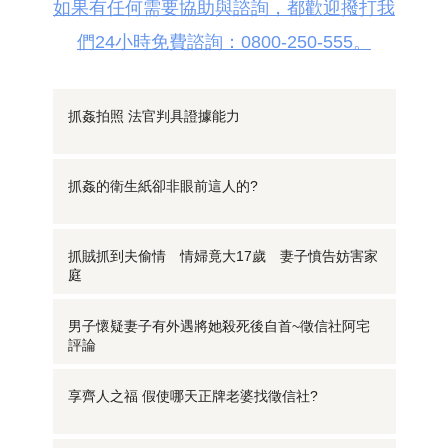
如果有任何需要協助與諮詢，都歡迎撥打我
們24小時免費諮詢：0800-250-555。
抓姦拍照 法官判具證據能力
抓姦的衛生紙卻非眼前這人的?
抓賊抓到夫偷情 情婦竟大17歲 妻子憤告妨害家
庭
男子懷疑妻子有外遇將她殺死後自首~徵信社阿宅
評論
享齊人之福 假使哪天正牌老婆找徵信社?