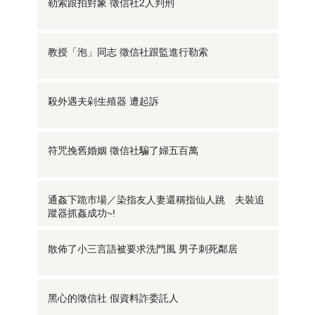
勒索跟拍對象 徵信社2人判刑
教授「泡」同志 徵信社跟監進行勒索
殺外遇夫剁生殖器 遭起訴
符咒挽舊婚姻 徵信社騙了婦五百萬
通姦下跪市場／染指友人妻還稱指仙人跳 夫裝追
蹤器抓姦成功~!
散佈了小三言語被要求洗門風 男子刺死鄰居
黑心的徵信社 假資料詐委託人