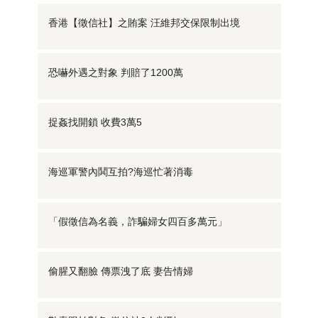
香港【徵信社】之賄案 汪維邦交保限制出境
恐嚇外遇之對象 判賠了1200萬
捉姦找開鎖 收費3萬5
海巡軍警內鬨互拍?海巡忙著消毒
「假徵信為名義，詐騙婦女四百多萬元」
偷腥又翻臉 傳票洩了底 妻告情婦