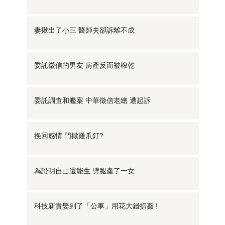
妻揪出了小三 醫師夫卻訴離不成
委託徵信的男友 房產反而被榨乾
委託調查和艦案 中華徵信老總 遭起訴
挽回感情 門撒雞爪釘?
為證明自己還能生 劈腿產了一女
科技新貴娶到了「公車」用花大錢抓姦 !