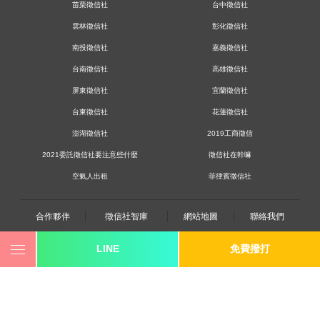
苗栗徵信社
台中徵信社
雲林徵信社
彰化徵信社
南投徵信社
嘉義徵信社
台南徵信社
高雄徵信社
屏東徵信社
宜蘭徵信社
台東徵信社
花蓮徵信社
澎湖徵信社
2019工商徵信
2021委託徵信社要注意些什麼
徵信社在幹嘛
空氣人出租
菲律賓徵信社
合作夥伴
徵信社智庫
網站地圖
聯絡我們
LINE
免費撥打
0800-250-555
revote990109@gmail.com
youtube
twitter
facebook
line
《桃園徵信》桃園市桃園區中平路102號2F
《台北徵信》臺北市中山區長安東路二段173號3樓