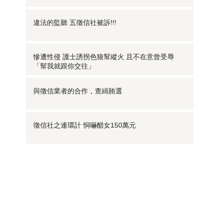
違法的監聽 五徵信社被訴!!!
慘遭性侵 護士誘拐色狼幫縱火 且不在意曾受辱
「幫我就跟你交往」
與徵信業者的合作，查緝賄選
徵信社之連環計 恫嚇醋女150萬元