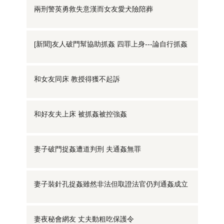
兩刑警英勇救失意漢而女友愛犬險陪葬
[新聞]友人破門幫協助抓姦 四罪上身---論自行抓姦
和女友同床 教授得獲不起訴
和好友夫上床 被抓姦被控強姦
妻子破門捉姦遭道判刑 夫通姦無罪
妻子裝針孔捉姦雖然非法但取證法官仍判通姦成立
妻夜秘會網友 丈夫動粗吃保護令