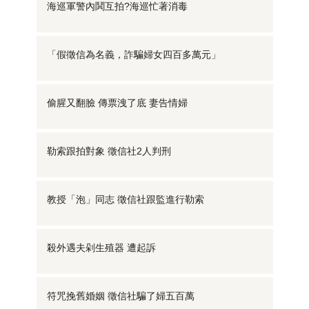
海巡軍警內鬨互拍?海巡忙著消毒
「假徵信為名義，詐騙婦女四百多萬元」
偷腥又翻臉 傳票洩了底 妻告情婦
勒索跟拍對象 徵信社2人判刑
教授「泡」同志 徵信社跟監進行勒索
殺外遇夫剁生殖器 遭起訴
符咒挽舊婚姻 徵信社騙了婦五百萬