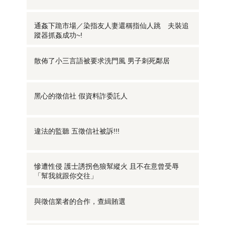
通姦下跪市場／染指友人妻還稱指仙人跳 夫裝追
蹤器抓姦成功~!
散佈了小三言語被要求洗門風 男子刺死鄰居
黑心的徵信社 假資料詐委託人
違法的監聽 五徵信社被訴!!!
慘遭性侵 護士誘拐色狼幫縱火 且不在意曾受辱
「幫我就跟你交往」
與徵信業者的合作，查緝賄選