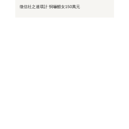
徵信社之連環計 恫嚇醋女150萬元