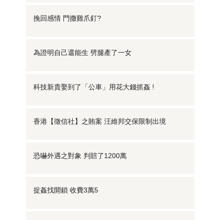
挽回感情 門撒雞爪釘?
為證明自己還能生 劈腿產了一女
科技新貴娶到了「公車」用花大錢抓姦 !
香港【徵信社】之賄案 汪維邦交保限制出境
恐嚇外遇之對象 判賠了1200萬
捉姦找開鎖 收費3萬5