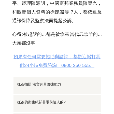
平、經理陳源明，中國富邦業務員陳榮光，
和販賣個人資料的徐崑崙等 7人，都依違反
通訊保障及監察法而提起公訴。
心得:被起訴的...都是被拿來當代罪羔羊的...
大頭都沒事
如果有任何需要協助與諮詢，都歡迎撥打我
們24小時免費諮詢：0800-250-555。
抓姦拍照 法官判具證據能力
抓姦的衛生紙卻非眼前這人的?