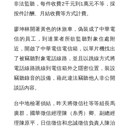
非法監聽，每件收費2千元到1萬元不等，採
按件計酬、月結收費等方式計費。
廖坤林開著黃色的休旅車，偽裝成了中華電
信的員工，到達業者所欲監聽對象住處附
近，開啟了中華電信電信箱，以單片機找出
了被竊聽對象電話線路，並且以跳線方式將
電話線路跳線到電信箱外之隱密位置，裝設
竊聽錄音的設備，藉此違法竊聽他人非公開
談話內容。
台中地檢署偵結，昨天將徵信社等等組長馬
廣群，國華徵信經理陳（糸秀）卿、副總經
理陳原平，日信徵信和忠誠徵信負責人陳治