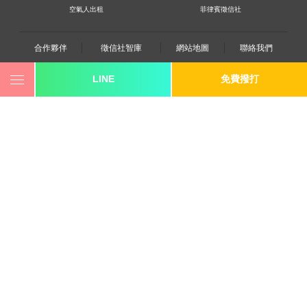
空氣人出租
菲律賓徵信社
合作夥伴
徵信社智庫
網站地圖
聯絡我們
LINE
免費撥打
0800-250-555
revote990109@gmail.com
youtube
twitter
facebook
line
《桃園徵信》桃園市桃園區中平路102號2F
《台北徵信》臺北市中山區長安東路二段173號3樓
《高雄徵信》高雄市苓雅區建國一路139號2樓-2
《新竹徵信》北區林森路203號4樓之2
《台中徵信》台中市北屯區中清路二段31號
《台南徵信》台南市中西區中山路91號2樓
《基隆徵信》仁愛區仁一路109號2樓
《香港徵信》100 Queen's Road Central,6th,12th,&15th
Floors,Central
《日本徵信》30/F Shinjuku Park Tower,3-7-1 Nishi-