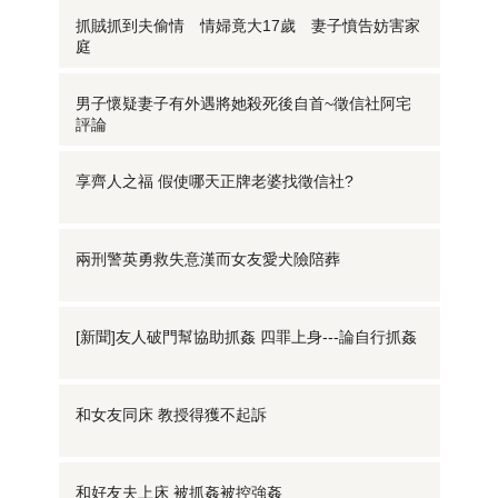
抓賊抓到夫偷情 情婦竟大17歲 妻子憤告妨害家
庭
男子懷疑妻子有外遇將她殺死後自首~徵信社阿宅
評論
享齊人之福 假使哪天正牌老婆找徵信社?
兩刑警英勇救失意漢而女友愛犬險陪葬
[新聞]友人破門幫協助抓姦 四罪上身---論自行抓姦
和女友同床 教授得獲不起訴
和好友夫上床 被抓姦被控強姦