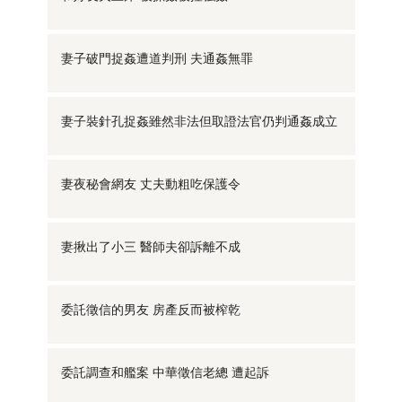
妻子破門捉姦遭道判刑 夫通姦無罪
妻子裝針孔捉姦雖然非法但取證法官仍判通姦成立
妻夜秘會網友 丈夫動粗吃保護令
妻揪出了小三 醫師夫卻訴離不成
委託徵信的男友 房產反而被榨乾
委託調查和艦案 中華徵信老總 遭起訴