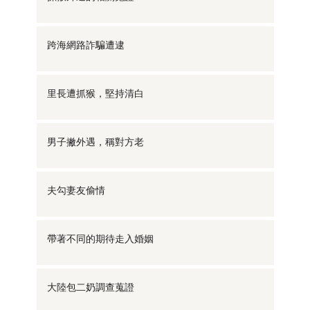
跨海網路詐騙遭逮
里長遭抓猴，堅持清白
男子撇外遇，稱對方老
夫勾妻友偷情
帶著不同的期待走入婚姻
大陸包二奶調查蒐證