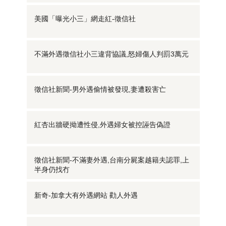
美國「曝光小三」網走紅-徵信社
不滿外遇徵信社小三違背協議,怒婦傷人判罰3萬元
徵信社新聞-男外遇偷情被發現,妻遭殺害亡
紅杏出牆硬拗遭性侵,外遇婦女被控誣告偽證
徵信社新聞-不滿妻外遇,台南分屍案越籍夫認罪,上
半身仍找冇
新奇-加拿大有外遇網站 勸人外遇