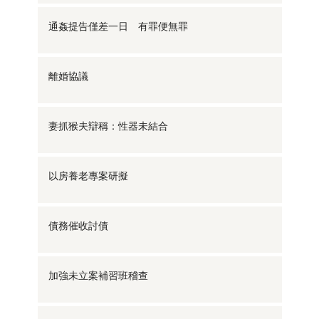
通姦提告僅差一日 有罪便無罪
離婚協議
妻抓猴夫辯稱：性器未結合
以房養老專案研擬
債務催收討債
加強未立案補習班稽查