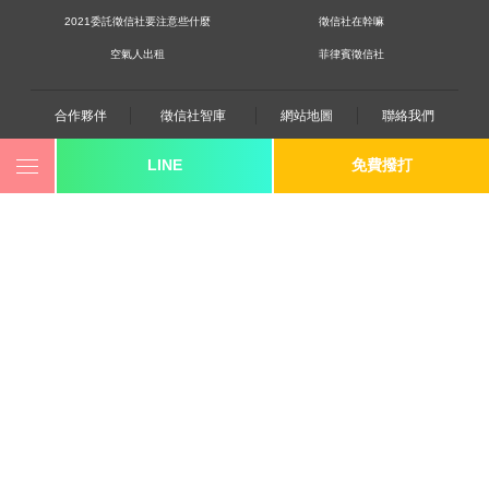
2021委託徵信社要注意些什麼
徵信社在幹嘛
空氣人出租
菲律賓徵信社
合作夥伴
徵信社智庫
網站地圖
聯絡我們
LINE
免費撥打
0800-250-555
revote990109@gmail.com
youtube
twitter
facebook
line
《桃園徵信》桃園市桃園區中平路102號2F
《台北徵信》臺北市中山區長安東路二段173號3樓
《高雄徵信》高雄市苓雅區建國一路139號2樓-2
《新竹徵信》北區林森路203號4樓之2
《台中徵信》台中市西區台灣大道一段726號三樓之1
《香港徵信》100 Queen's Road Central,6th,12th,&15th
Floors,Central
《日本徵信》30/F Shinjuku Park Tower,3-7-1 Nishi-
Shinjuku,Shinjuku-ku,Tokyo,163-1030