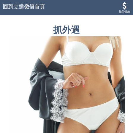
徵信價錢
抓外遇