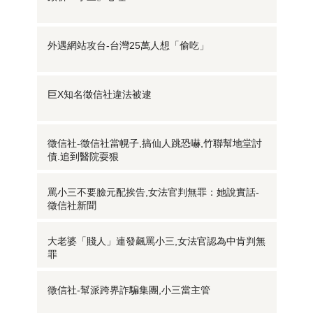
外遇網站攻台-台灣25萬人想「偷吃」
巨X知名徵信社違法被逮
徵信社-徵信社當幌子,搞仙人跳恐嚇,竹聯幫地堂討
債.追到醫院耍狠
罵小三不要臉元配挨告,女法官判無罪：她說實話-
徵信社新聞
大老婆「賤人」連發飆罵小三,女法官認為中肯判無
罪
徵信社-幫派跨界詐騙集團,小三當主管