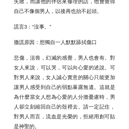
失敗，而讓他的伴侶來修理的話，他會覺得
自己不像個男人，以後再也抬不起頭。
謊言3：“沒事。”
撒謊原因：想獨自一人默默舔拭傷口
悲傷，沮喪，幻滅的感覺，男人也會有。對
女人來說，可以哭，可以向心愛的述說。可
對男人來說，女人誠心實意的關心只能更加
讓男人感受到自己的弱點暴露無遺。這就是
為什麼當女人想為心愛的人分擔憂慮時，男
人卻立刻縮回自己的殼裡去。請一定記住，
對男人而言，流血是光榮的，拒絕用創可貼
是神聖的。