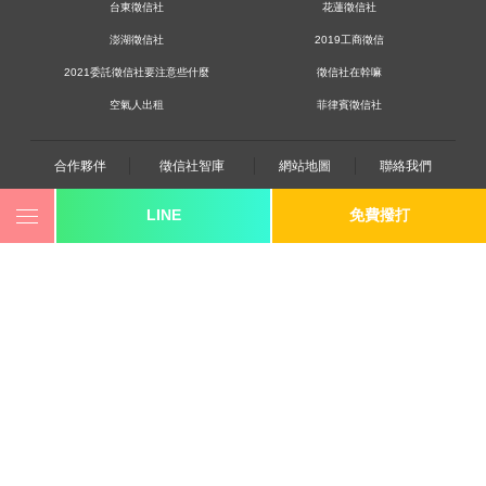
台東徵信社
花蓮徵信社
澎湖徵信社
2019工商徵信
2021委託徵信社要注意些什麼
徵信社在幹嘛
空氣人出租
菲律賓徵信社
合作夥伴
徵信社智庫
網站地圖
聯絡我們
LINE
免費撥打
0800-250-555
revote990109@gmail.com
youtube
twitter
facebook
line
《桃園徵信》桃園市桃園區中平路102號2F
《台北徵信》臺北市中山區長安東路二段173號3樓
《高雄徵信》高雄市苓雅區建國一路139號2樓-2
《新竹徵信》北區林森路203號4樓之2
《台中徵信》台中市西區台灣大道一段726號三樓之1
《基隆徵信》仁愛區仁一路109號2樓
《香港徵信》100 Queen's Road Central,6th,12th,&15th