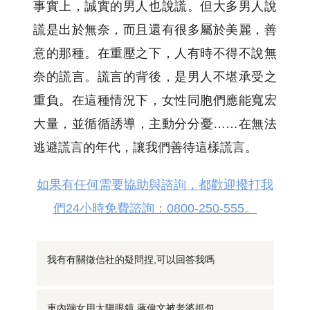
事實上，誠實的男人也說謊。但大多男人說
謊是出於無奈，而且還有很多屬於美麗，善
意的那種。在重壓之下，人有時不得不說無
奈的謊言。謊言的背後，是男人不堪承受之
重負。在這種情況下，女性同胞們應能寬宏
大量，並循循誘導，主動分分憂……在無法
逃避謊言的年代，讓我們善待這樣謊言。
如果有任何需要協助與諮詢，都歡迎撥打我
們24小時免費諮詢：0800-250-555。
我有有關徵信社的疑問捏,可以回答我嗎
車內蹦女用太陽眼鏡,蔣偉文被老婆抓包