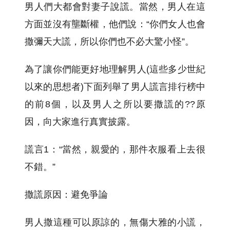
男人們大都會對妻子說謊。當然，男人在這
方面並沒有壟斷權，他們說：“你們女人也會
撒彌天大謊，所以你們也不必大驚小怪”。
為了讓你們能更好地理解男人(這些多少世紀
以來的思想者)下面列舉了男人謊言排行榜中
的前8個，以及男人之所以要撒謊的??原
因，向大家進行真實披露。
謊言1：“當然，親愛的，那件衣服看上去很
不錯。”
撒謊原因：避免爭論
男人撒這種可以原諒的，無傷大雅的小謊，