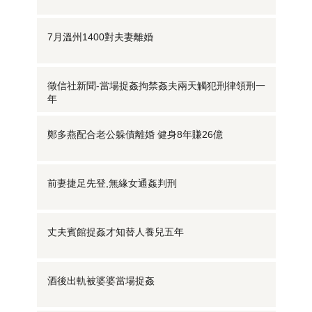
7月溫州1400對夫妻離婚
徵信社新聞-當場捉姦拘禁姦夫兩天觸犯刑律領刑一
年
鄭多燕配合老公躲債離婚 健身8年賺26億
前妻捷足先登,無緣女通姦判刑
丈夫賓館捉姦才知替人養兒五年
酒後出軌被婆婆當場捉姦