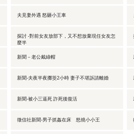
夫見妻外遇 怒砸小王車
探討 -對前女友放部下，又不想放棄現任女友怎
麼半
新聞－老公戴綠帽
新聞-夫夜半夜擲筊2小時 妻子不堪訴請離婚
新聞-被小三逼死 詐死後復活
徵信社新聞-男子抓姦在床 怒燒小小王