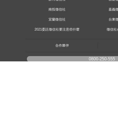
南投徵信社
嘉義
宜蘭徵信社
台東
2021委託徵信社要注意些什麼
徵信社
合作夥伴
0800-250-555
youtube
《桃園徵信》桃園市桃園區中平路102號2F
《台北徵信》臺北市中山區長安東路二段173號3樓
《高雄徵信》高雄市苓雅區建國一路139號2樓-2
《新竹徵信》香山區東華路6號
《台中徵信》台中市西區台灣大道一段726號三樓之1
《香港徵信》100 Queen's Road Central,6th,12th,&15th Floors,Central
《日本徵信》30/F Shinjuku Park Tower,3-7-1 Nishi-Shinjuku,Shinjuku-ku,To
《菲律賓分公司》20A Eton Parkview, 115 Gamboa street, Legaspi Village ma