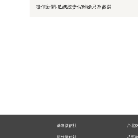
徵信新聞-瓜總統妻假離婚只為參選
基隆徵信社
台北
新竹徵信社
苗栗