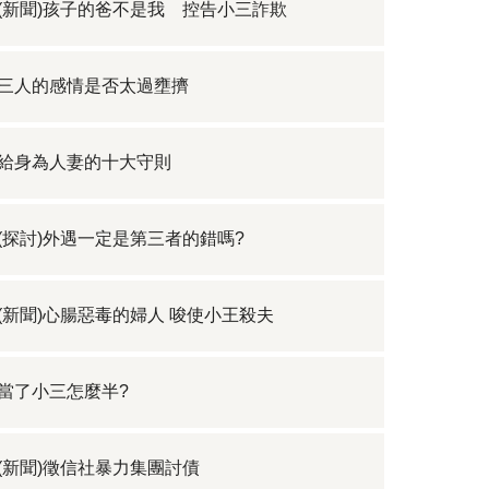
(新聞)孩子的爸不是我 控告小三詐欺
三人的感情是否太過壅擠
給身為人妻的十大守則
(探討)外遇一定是第三者的錯嗎?
(新聞)心腸惡毒的婦人 唆使小王殺夫
當了小三怎麼半?
(新聞)徵信社暴力集團討債