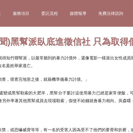
社
服務項目
委託流程
媒體報導
免費法律諮詢
新聞)黑幫派臥底進徵信社 只為取得
就得知竹聯幫派，以最常聽到的暴力討債外，還像電影一樣派出女性成員
改名蓋姓舉家逃亡。
勘查，堪查完地形之後，就藉機準備暴力討債。」
還變成黑幫勒索的大肥羊，黑幫分子要討這使用暴力已經是家常便飯，
會另外率著其他黑幫成員去現場勒索，假使不給錢就會暴力相向。吳森曙
軟禁，或恐嚇威脅等等，有一名的受害人因為受不了他們的要脅和折磨，