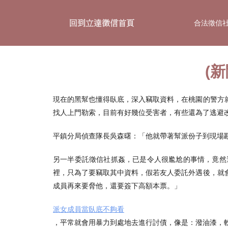
合法徵信
(
現在的黑幫也懂得臥底，深入竊取資料，在桃園的警方
找人上門勒索，目前有好幾位受害者，有些還為了逃避
平鎮分局偵查隊長吳森曙：「他就帶著幫派份子到現場
另一半委託徵信社抓姦，已是令人很尷尬的事情，竟然
裡，只為了要竊取其中資料，假若友人委託外遇後，就
成員再來要脅他，還要簽下高額本票。」
派女成員當臥底不夠看
，平常就會用暴力到處地去進行討債，像是：潑油漆，