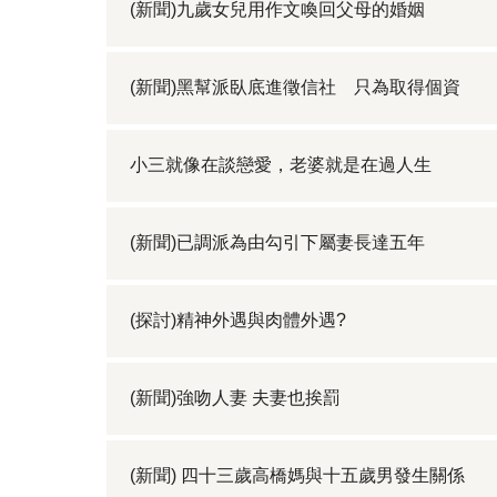
(新聞)九歲女兒用作文喚回父母的婚姻
(新聞)黑幫派臥底進徵信社 只為取得個資
小三就像在談戀愛，老婆就是在過人生
(新聞)已調派為由勾引下屬妻長達五年
(探討)精神外遇與肉體外遇?
(新聞)強吻人妻 夫妻也挨罰
(新聞) 四十三歲高橋媽與十五歲男發生關係