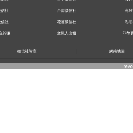
徵信社
台南徵信社
高雄
徵信社
花蓮徵信社
澎湖
在幹嘛
空氣人出租
菲律
徵信社智庫
網站地圖
rev
twitter
facebook
kyo,163-1030
kati city