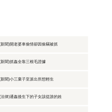
(新聞)開老婆車偷情卻因偷竊被抓
(新聞)抓姦全靠三根毛證據
(新聞)小三棄子至派出所想輕生
(法律)通姦後生下的子女該從誰的姓