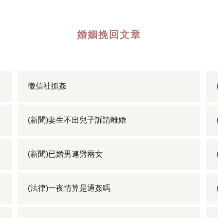
婚姻挽回文章
徵信社抓姦
(新聞)妻生不出兒子訴請離婚
(新聞)已婚男連劈兩女
(法律)一夜情算是通姦嗎