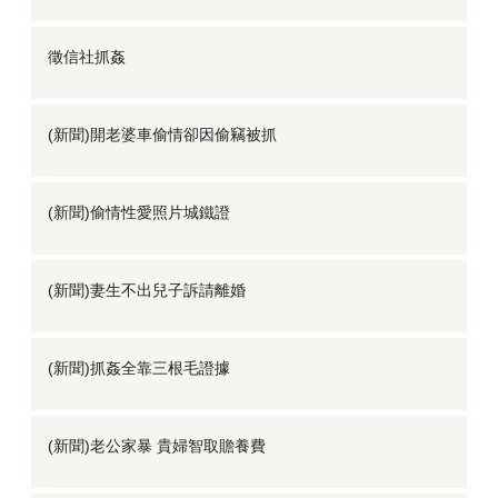
徵信社抓姦
(新聞)開老婆車偷情卻因偷竊被抓
(新聞)偷情性愛照片城鐵證
(新聞)妻生不出兒子訴請離婚
(新聞)抓姦全靠三根毛證據
(新聞)老公家暴 貴婦智取贍養費