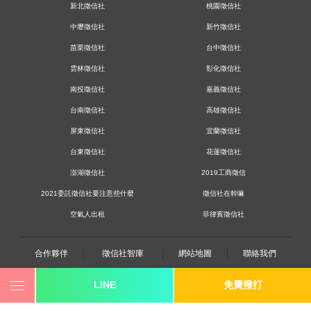
新北徵信社
桃園徵信社
中壢徵信社
新竹徵信社
苗栗徵信社
台中徵信社
雲林徵信社
彰化徵信社
南投徵信社
嘉義徵信社
台南徵信社
高雄徵信社
屏東徵信社
宜蘭徵信社
台東徵信社
花蓮徵信社
澎湖徵信社
2019工商徵信
2021委託徵信社要注意些什麼
徵信社在幹嘛
空氣人出租
菲律賓徵信社
合作夥伴
徵信社智庫
網站地圖
聯絡我們
LINE
免費撥打
0800-250-555
revote990109@gmail.com
youtube
twitter
facebook
line