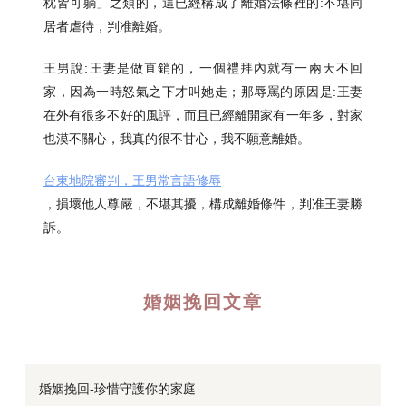
枕皆可躺」之類的，這已經構成了離婚法條裡的:不堪同
居者虐待，判准離婚。
王男說:王妻是做直銷的，一個禮拜內就有一兩天不回
家，因為一時怒氣之下才叫她走；那辱罵的原因是:王妻
在外有很多不好的風評，而且已經離開家有一年多，對家
也漠不關心，我真的很不甘心，我不願意離婚。
台東地院審判，王男常言語修辱
，損壞他人尊嚴，不堪其擾，構成離婚條件，判准王妻勝
訴。
婚姻挽回文章
婚姻挽回-珍惜守護你的家庭