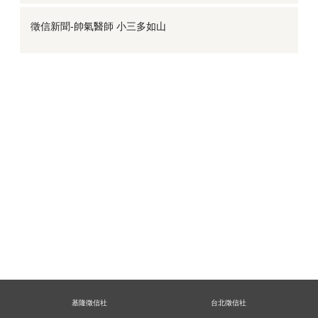
徵信新聞-帥氣醫師 小三多如山
基隆徵信社
台北徵信社