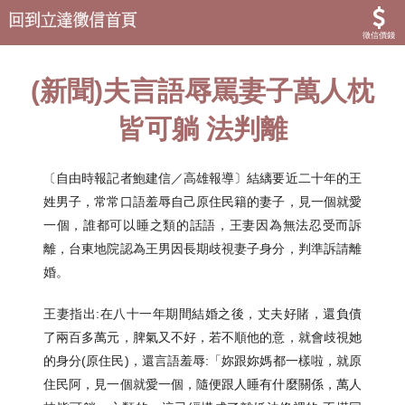
徵信價錢
(新聞)夫言語辱罵妻子萬人枕
皆可躺 法判離
〔自由時報記者鮑建信／高雄報導〕結縭要近二十年的王
姓男子，常常口語羞辱自己原住民籍的妻子，見一個就愛
一個，誰都可以睡之類的話語，王妻因為無法忍受而訴
離，台東地院認為王男因長期歧視妻子身分，判準訴請離
婚。
王妻指出:在八十一年期間結婚之後，丈夫好賭，還負債
了兩百多萬元，脾氣又不好，若不順他的意，就會歧視她
的身分(原住民)，還言語羞辱:「妳跟妳媽都一樣啦，就原
住民阿，見一個就愛一個，隨便跟人睡有什麼關係，萬人