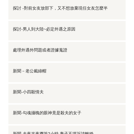
探討 -對前女友放部下，又不想放棄現任女友怎麼半
探討-男人到大陸~必定外遇之原因
處理外遇外問題或者證據蒐證
新聞－老公戴綠帽
新聞-小四殺情夫
新聞-勾魂攝魄的眼神竟是殺夫的女子
新聞-夫夜半夜擲筊2小時 妻子不堪訴請離婚