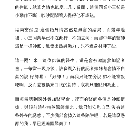
的住氣，就算之情也氣度非凡，反爾，這個同業小三卻是
小動作不斷，吵吵鬧鬧讓人覺得他不成熟。
結局當然是:這個婚外情當然是無言的結局，而幾年過
後，小三同業早已不在此行，不知去向；而那中年的醫師
還是一樣帥氣，散發出熟男魅力，只不過身材胖了些。
這一兩年來，這位帥氣的醫生，還是會被邀請參加記者
會，一每當一現身後，許多剛入行的記者妹妹都會情不自
禁的說:好帥喔：「好帥！」而我只能在旁說:帥不能當飯
吃啊。反而還被換來白眼的對待，哀我只能點到為止 。
而每當我到國外參加醫學會，裡面的醫師各個是帥氣挺
拔，與眼前這些精英醫師相比，我只能安慰自己:沒有這
些外在的誘惑，至少我部會掉入這些陷阱哩，若是這麼愚
蠢的我，早已經遍體麟傷了！