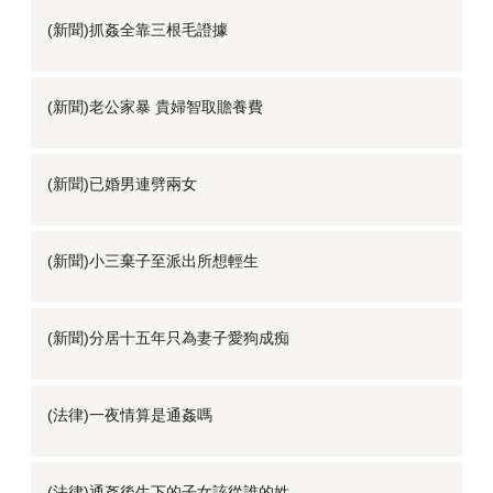
(新聞)抓姦全靠三根毛證據
(新聞)老公家暴 貴婦智取贍養費
(新聞)已婚男連劈兩女
(新聞)小三棄子至派出所想輕生
(新聞)分居十五年只為妻子愛狗成痴
(法律)一夜情算是通姦嗎
(法律)通姦後生下的子女該從誰的姓