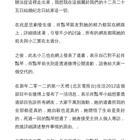
辦法從這裡走出來，我想我在這個屬於我們的十二月二十
五日結婚紀念日結束這一切。
在此是悲劇發生後，肖豔琴親友對她的精力都寫在網路
上，詳細描述著，引發不少的討論，所有的網友都罵她的
前夫與小三實在太過分。
之後，此名小三也在網上發表了遺書，表示自己對不起肖
豔琴，肖豔琴前夫則是透過微博公開道歉，說會給大家一
個交代的。
在新年二零一二的第一天裡:(北京電視台)生活2012這個
節目中在微博上發布了一項消息，表示肖豔琴小姐想要透
過節目告訴所有網友，大家千萬別激動，她的遺書所寫的
全部都是真的，她自殺也是真的，她體悟了生命是美好
的，死過一回的豔琴想通了，她會接受主持人個人專訪，
然後詳細講述整件事情的原由。」