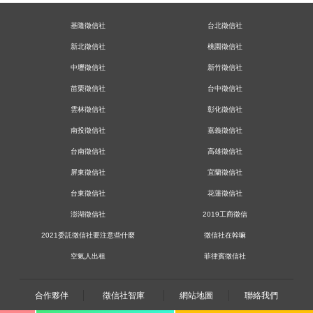
基隆徵信社
台北徵信社
新北徵信社
桃園徵信社
中壢徵信社
新竹徵信社
苗栗徵信社
台中徵信社
雲林徵信社
彰化徵信社
南投徵信社
嘉義徵信社
台南徵信社
高雄徵信社
屏東徵信社
宜蘭徵信社
台東徵信社
花蓮徵信社
澎湖徵信社
2019工商徵信
2021委託徵信社要注意些什麼
徵信社在幹嘛
空氣人出租
菲律賓徵信社
合作夥伴
徵信社智庫
網站地圖
聯絡我們