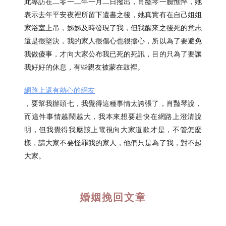
此專訪在二零一二年一月二日撥出，肖豔琴一臉憔悴，她
表示去年平安夜裡所留下遺書之後，她真實有在自己姐姐
家浴室上吊，姊姊及時發現了我，但我醒來之後死的意志
還是很堅決，我的家人很傷心也很擔心，所以為了要避免
我做傻事，才向大家公布我已死的死訊，目的只為了要讓
我好好的休息，有些親友被蒙在鼓裡。
網路上還有熱心的網友
，要幫我辦頭七，我覺得這種事情太誇張了，肖豔琴說，
而這件事情越鬧越大，我本來想要趕快在網路上澄清說
明，但我覺得我應該上電視向大家道歉才是，不管怎麼
樣，請大家不要怪罪我的家人，他們只是為了我，對不起
大家。
婚姻挽回文章