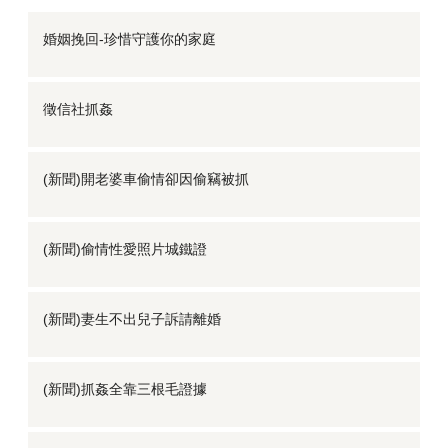
婚姻挽回-珍惜守護你的家庭
徵信社抓姦
(新聞)開老婆車偷情卻因偷竊被抓
(新聞)偷情性愛照片城鐵證
(新聞)妻生不出兒子訴請離婚
(新聞)抓姦全靠三根毛證據