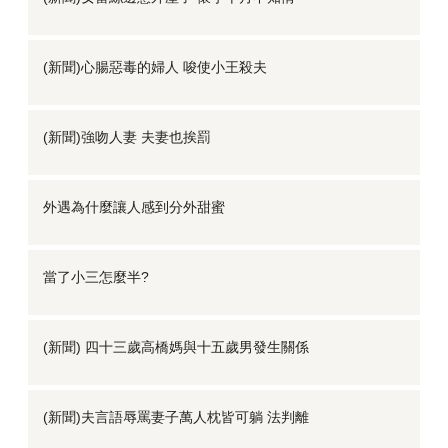
(新聞)心腸惡毒的婦人 唆使小王殺夫
(新聞)強吻人妻 夫妻也挨罰
外遇為什麼讓人感到分外甜蜜
當了小三怎麼半?
(新聞) 四十三歲高橋媽與十五歲男發生關係
(新聞)夫言語辱罵妻子萬人枕皆可躺 法判離