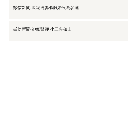
徵信新聞-瓜總統妻假離婚只為參選
徵信新聞-帥氣醫師 小三多如山