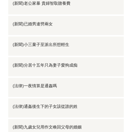
(新聞)老公家暴 貴婦智取贍養費
(新聞)已婚男連劈兩女
(新聞)小三棄子至派出所想輕生
(新聞)分居十五年只為妻子愛狗成痴
(法律)一夜情算是通姦嗎
(法律)通姦後生下的子女該從誰的姓
(新聞)九歲女兒用作文喚回父母的婚姻