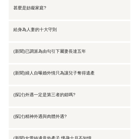
甚麼是妨礙家庭?
給身為人妻的十大守則
(新聞)已調派為由勾引下屬妻長達五年
(新聞)婦人自曝婚外情只為讓兒子奪得遺產
(探討)外遇一定是第三者的錯嗎?
(探討)精神外遇與肉體外遇?
(新聞)女蕾絲邊意外產子 懷孕十月不知情