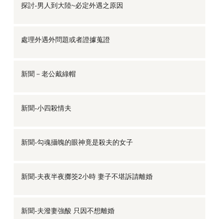
探討-男人到大陸~必定外遇之原因
處理外遇外問題或者證據蒐證
新聞－老公戴綠帽
新聞-小四殺情夫
新聞-勾魂攝魄的眼神竟是殺夫的女子
新聞-夫夜半夜擲筊2小時 妻子不堪訴請離婚
新聞-夫潑妻強酸 只因不想離婚