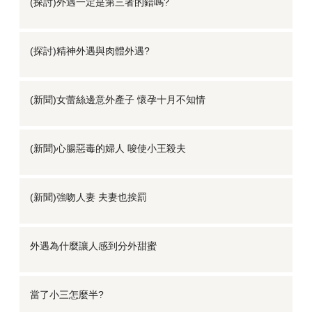
(探討)外遇一定是第三者的錯嗎?
(探討)精神外遇與肉體外遇?
(新聞)女蕾絲邊意外產子 懷孕十月不知情
(新聞)心腸惡毒的婦人 唆使小王殺夫
(新聞)強吻人妻 夫妻也挨罰
外遇為什麼讓人感到分外甜蜜
當了小三怎麼半?