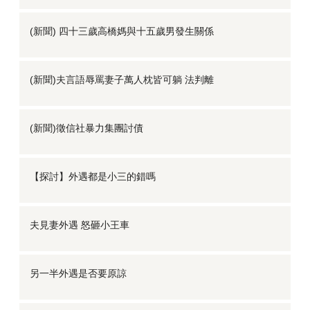
(新聞) 四十三歲高橋媽與十五歲男發生關係
(新聞)夫言語辱罵妻子萬人枕皆可躺 法判離
(新聞)徵信社暴力集團討債
【探討】外遇都是小三的錯嗎
夫見妻外遇 怒砸小王車
另一半外遇是否要原諒