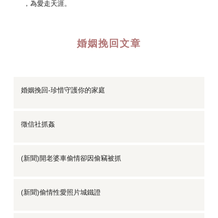
，為愛走天涯。
婚姻挽回文章
婚姻挽回-珍惜守護你的家庭
徵信社抓姦
(新聞)開老婆車偷情卻因偷竊被抓
(新聞)偷情性愛照片城鐵證