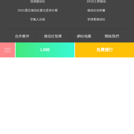
澎湖徵信社
2019工商徵信
2021委託徵信社要注意些什麼
徵信社在幹嘛
空氣人出租
菲律賓徵信社
合作夥伴
徵信社智庫
網站地圖
聯絡我們
LINE
免費撥打
0800-250-555
revote990109@gmail.com
youtube
twitter
facebook
line
《桃園徵信》桃園市桃園區中平路102號2F
《台北徵信》臺北市中山區長安東路二段173號3樓
《高雄徵信》高雄市苓雅區建國一路139號2樓-2
《新竹徵信》香山區東華路6號
《台中徵信》台中市西區台灣大道一段726號三樓之1
《香港徵信》100 Queen's Road Central,6th,12th,&15th Floors,Central
《日本徵信》30/F Shinjuku Park Tower,3-7-1 Nishi-Shinjuku,Shinjuku-ku,Tokyo,163-
1030
《菲律賓分公司》20A Eton Parkview, 115 Gamboa street, Legaspi Village makati city
隱私權政策
© 2007, 立達【
徵信社
】power by 立達SEO