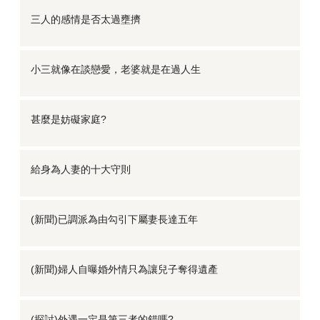
三人的感情是否太過壅擠
小三就像在談戀愛，老婆就是在過人生
甚麼是妨礙家庭?
給身為人妻的十大守則
(新聞)已調派為由勾引下屬妻長達五年
(新聞)婦人自曝婚外情只為讓兒子奪得遺產
(探討)外遇一定是第三者的錯嗎?