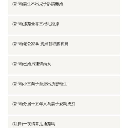
(新聞)妻生不出兒子訴請離婚
(新聞)抓姦全靠三根毛證據
(新聞)老公家暴 貴婦智取贍養費
(新聞)已婚男連劈兩女
(新聞)小三棄子至派出所想輕生
(新聞)分居十五年只為妻子愛狗成痴
(法律)一夜情算是通姦嗎