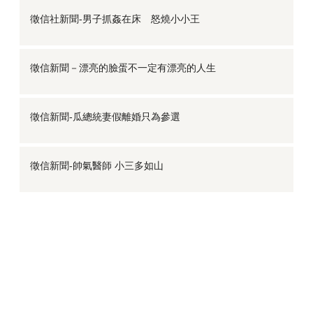
徵信社新聞-男子抓姦在床 怒燒小小王
徵信新聞－漂亮的臉蛋不一定有漂亮的人生
徵信新聞-瓜總統妻假離婚只為參選
徵信新聞-帥氣醫師 小三多如山