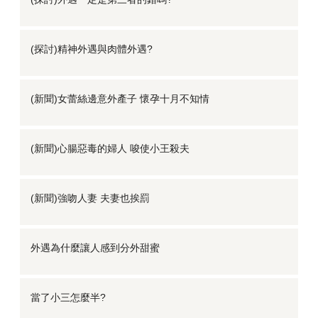
(探討)精神外遇與肉體外遇?
(新聞)女蕾絲邊意外產子 懷孕十月不知情
(新聞)心腸惡毒的婦人 唆使小王殺夫
(新聞)強吻人妻 夫妻也挨罰
外遇為什麼讓人感到分外甜蜜
當了小三怎麼半?