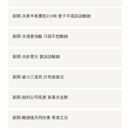
新聞-夫夜半夜擲筊2小時 妻子不堪訴請離婚
新聞-夫潑妻強酸 只因不想離婚
新聞-夫鼾聲大 妻訴請離婚
新聞-被小三逼死 詐死後復活
新聞-跑到公司吼妻 家暴夫送辦
新聞-離婚後共同扶養 香港立法