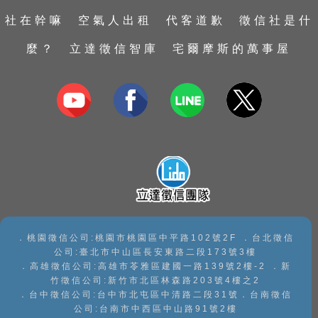
婚前徵信
包二奶
台南徵信社
南投徵信社
社在幹嘛
空氣人出租
代客道歉
徵信社是什
證據保全
捉姦抓姦
高雄徵信社
嘉義徵信社
麼？
立達徵信智庫
宅爾摩斯的萬事屋
家暴及兒童虐待蒐證
抓姦
屏東徵信社
私家偵探
婚姻危機處理
宜蘭徵信社
子女行蹤調查
感情挽回
台東徵信社
手機資料救援
花蓮徵信社
手機檢測
澎湖徵信社
．桃園徵信公司:桃園市桃園區中平路102號2F ．台北徵信
公司:臺北市中山區長安東路二段173號3樓
．高雄徵信公司:高雄市苓雅區建國一路139號2樓-2 ．新
竹徵信公司:新竹市北區林森路203號4樓之2
．台中徵信公司:台中市北屯區中清路二段31號．台南徵信
公司:台南市中西區中山路91號2樓