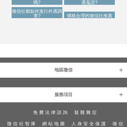
嗎?
遇蒐證?
徵信社都如何進行外遇調
查?
價格合理的徵信社推薦
地區徵信
新北徵信社
基隆徵信社
服務項目
台北徵信社
中壢徵信社
桃園徵信社
苗栗徵信社
免費法律諮詢
疑難雜症
工商徵信
外遇診療室
新竹徵信社
雲林徵信社
行蹤蒐證
外遇蒐證
台中徵信社
彰化徵信社
徵信社智庫
網站地圖
人身安全保護
徵信