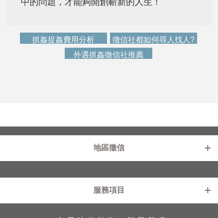
中的問題，才能夠開創嶄新的人生！
抓姦捉姦費用分析
徵信社都如何尋人找人?
外遇抓姦徵信社推薦
地區徵信
新北徵信社
基隆徵信社
服務項目
台北徵信社
中壢徵信社
桃園徵信社
苗栗徵信社