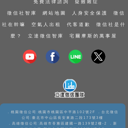
免費法律諮詢
疑難雜症
工商徵信
外遇診療室
新竹徵信社
雲林徵信社
行蹤蒐證
外遇蒐證
台中徵信社
彰化徵信社
徵信社智庫
網站地圖
人身安全保護
徵信
婚前徵信
包二奶
台南徵信社
南投徵信社
社在幹嘛
空氣人出租
代客道歉
徵信社是什
證據保全
捉姦抓姦
高雄徵信社
嘉義徵信社
麼？
立達徵信智庫
宅爾摩斯的萬事屋
家暴及兒童虐待蒐證
抓姦
屏東徵信社
私家偵探
婚姻危機處理
宜蘭徵信社
子女行蹤調查
感情挽回
台東徵信社
手機資料救援
花蓮徵信社
手機檢測
澎湖徵信社
．桃園徵信公司:桃園市桃園區中平路102號2F ．台北徵信
公司:臺北市中山區長安東路二段173號3樓
．高雄徵信公司:高雄市苓雅區建國一路139號2樓-2 ．新