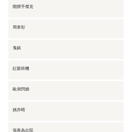
開膛手傑克
周韋彤
鬼鎮
紅眼班機
歐弟閃婚
姚亦晴
張善為出院