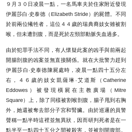
９月３０日凌晨一點，一名馬車夫於住家附近發現
伊麗莎白‧史泰德（Elizabeth Stride）的屍體。不同
於前兩位犧牲者，這位４４歲的瑞典裔妓女雖被割
喉，但未遭剖腹，而是死於左頸部動脈失血過多。
由於犯罪手法不同，有人懷疑此案的凶手與前兩起
開腸剖腹的凶案並無直接關係。就在大批警力趕到
伊麗莎白‧史泰德陳屍處時，凌晨一點四十五分左
右，４６歲的妓女凱薩琳‧艾道斯（Catherine
Eddowes）被發現橫屍在主教廣場（Mitre
Square）上，除了同樣被割喉剖腹，腸子甩到右胸
外，她還被奪去部分子宮和腎臟。由於巡邏的員警
聲稱一點半時這裡並無異狀，因而研判死者是在一
點半至一點四十五分之間被殺害，並被剖開腹部。