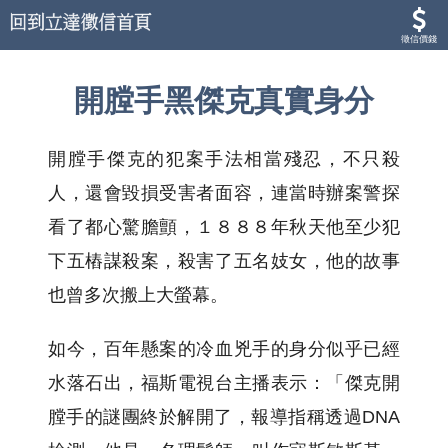
徵信價錢
開膛手黑傑克真實身分
開膛手傑克的犯案手法相當殘忍，不只殺
人，還會毀損受害者面容，連當時辦案警探
看了都心驚膽顫，１８８８年秋天他至少犯
下五樁謀殺案，殺害了五名妓女，他的故事
也曾多次搬上大螢幕。
如今，百年懸案的冷血兇手的身分似乎已經
水落石出，福斯電視台主播表示：「傑克開
膛手的謎團終於解開了，報導指稱透過DNA