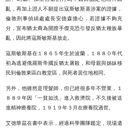
亂，再加上證人不願提出寇斯敏斯基涉案的證據，
倫敦刑事偵緝處處長安德森擔心，若證據不夠充
分，宣布猶太裔為開膛手傑克恐引發反猶太種族暴
亂，因此將寇斯敏斯基放走。
寇斯敏斯基在１８６５年生於波蘭，１８８０年代
初為逃避俄羅斯帝國反猶太屠殺，和母親與姊妹移
民到倫敦東區白教堂區，與死者居住地相同。
另外，他雖然是理髮師，但已經很多年不營業，１
８８９年因「一貧如洗」進入救濟院，不久後被送
進精神療養院，１９１９年３月在療養院過世。
艾德華茲在書中表示，經過科學團隊鑑定，現場遺