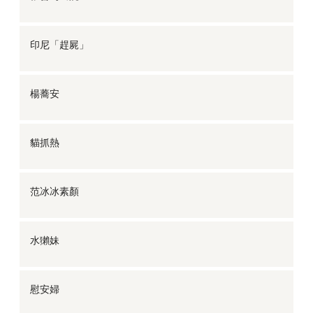
印尼「趕屍」
楊蕎安
貓抓熱
范冰冰素顏
水獺妹
慰安婦