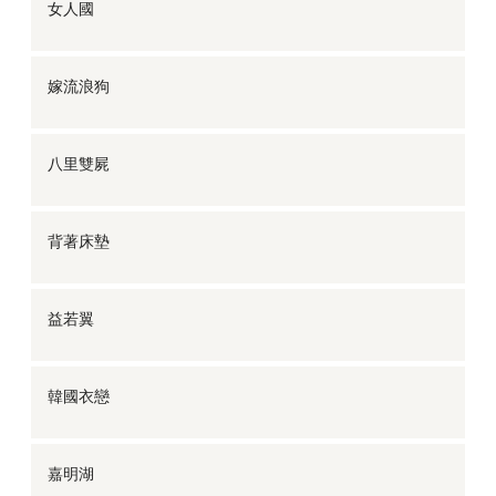
女人國
嫁流浪狗
八里雙屍
背著床墊
益若翼
韓國衣戀
嘉明湖