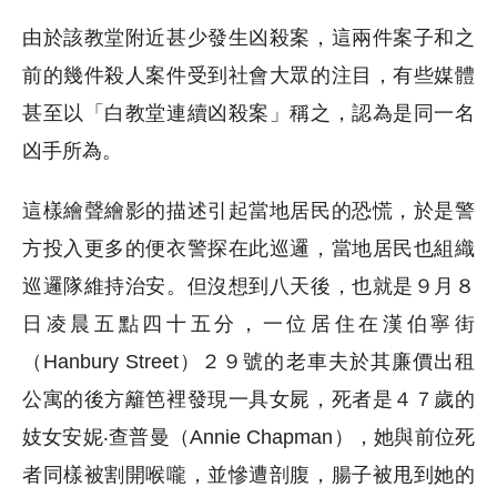
由於該教堂附近甚少發生凶殺案，這兩件案子和之
前的幾件殺人案件受到社會大眾的注目，有些媒體
甚至以「白教堂連續凶殺案」稱之，認為是同一名
凶手所為。
這樣繪聲繪影的描述引起當地居民的恐慌，於是警
方投入更多的便衣警探在此巡邏，當地居民也組織
巡邏隊維持治安。但沒想到八天後，也就是９月８
日凌晨五點四十五分，一位居住在漢伯寧街
（Hanbury Street）２９號的老車夫於其廉價出租
公寓的後方籬笆裡發現一具女屍，死者是４７歲的
妓女安妮‧查普曼（Annie Chapman），她與前位死
者同樣被割開喉嚨，並慘遭剖腹，腸子被甩到她的