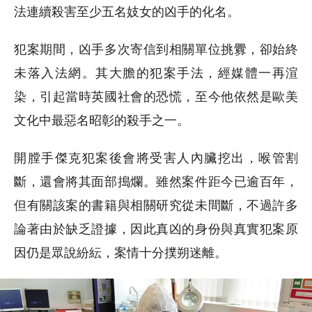
法連續殺害至少五名妓女的凶手的化名。
犯案期間，凶手多次寄信到相關單位挑釁，卻始終
未落入法網。其大膽的犯案手法，經媒體一再渲
染，引起當時英國社會的恐慌，至今他依然是歐美
文化中最惡名昭彰的殺手之一。
開膛手傑克犯案後會將受害人內臟挖出，喉管割
斷，還會將其面部搗爛。雖然案件距今已逾百年，
但有關該案的書籍與相關研究從未間斷，不過許多
論著由於缺乏證據，因此真凶的身份與真實犯案原
因仍是眾說紛紜，案情十分撲朔迷離。