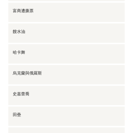
富商遭撕票
餿水油
哈卡舞
烏克蘭與俄羅斯
史嘉蕾喬
田壘