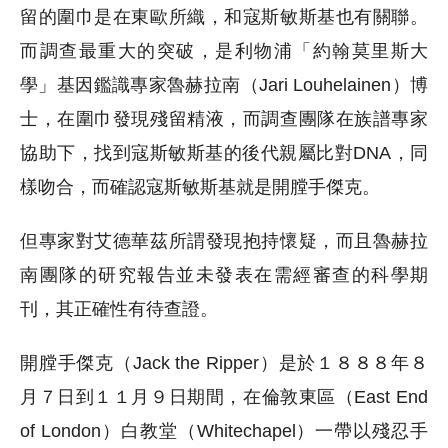
留的圍巾是在東歐所織，和寇斯敏斯基也有關聯。
而調查最重大的突破，是利物浦「約翰莫里斯大
學」基因鑑識專家魯赫拉南（Jari Louhelainen）博
士，在圍巾發現殘留精液，而調查團隊在族譜專家
協助下，找到寇斯敏斯基的後代親屬比對DNA，同
樣吻合，而確認寇斯敏斯基就是開膛手傑克。
但專家對艾德華茲所謂發現抱持懷疑，而且魯赫拉
南團隊的研究報告並未發表在需經審查的科學期
刊，其正確性有待查證。
開膛手傑克（Jack the Ripper）是於１８８８年８
月７日到１１月９日期間，在倫敦東區（East End
of London）白教堂（Whitechapel）一帶以殘忍手