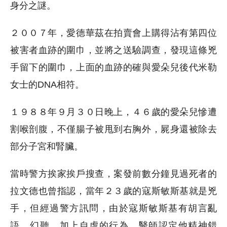
身分之謎。
２００７年，愛德華茲在拍賣會上購得沾有第四位
被害者血跡的圍巾，並將之送驗調查，發現這條兇
手留下的圍巾，上面的血跡的確與愛朵兒後代米勒
女士的DNA相符。
１９８８年９月３０日晚上，４６歲的愛朵兒慘遭
割喉剖腹，不僅腸子被甩到右胸外，屍身還被除去
部分子宮和腎臟。
當時警方挨家挨戶搜查，案發前數分鐘見過死者的
拉文德也曾指認，當年２３歲的寇斯敏斯基就是兇
手，但經過警方訊問，由於寇斯敏斯基有胡言亂
語、幻聽、加上自虐的行為，醫師認定他精神錯