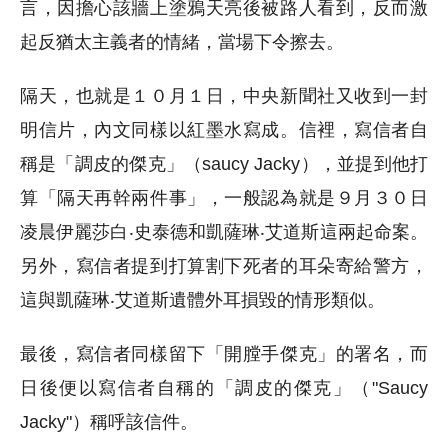
言，因擔心該牆上塗鴉天亮後被路人看到，反而激
起反猶太主義者的情緒，當場下令擦去。
隔天，也就是１０月１日，中央新聞社又收到一封
明信片，內文同樣以紅墨水寫成。信裡，寫信者自
稱是「調皮的傑克」（saucy Jacky），並提到他打
算「隔天再幹兩件事」，一般認為就是９月３０日
凌晨伊麗莎白‧史泰德和凱薩琳‧艾道斯這兩起命案。
另外，寫信者提到打算割下死者的耳朵寄給警方，
這與凱薩琳‧艾道斯遺體外耳損毀的情形類似。
最後，寫信者同樣留下「開膛手傑克」的署名，而
日後便以寫信者自稱的「調皮的傑克」（"Saucy
Jacky"）稱呼該信件。