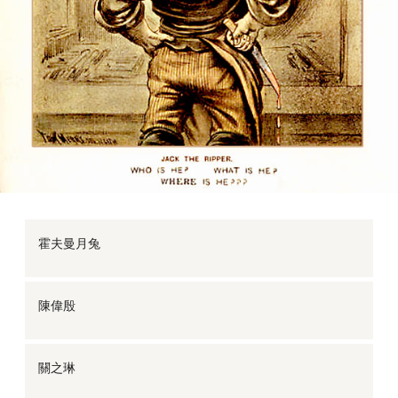
霍夫曼月兔
陳偉殷
關之琳