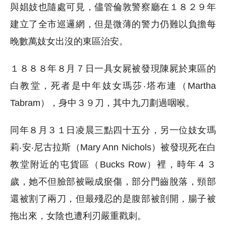
與娼妓也隨處可見，儘管倫敦警察廳在１８２９年
建立了全市巡邏網，但是微薄的警力仍難以負擔每
晚數萬妓女出沒的東區治安。
１８８８年８月７日一具女屍被發現陳屍於東區的
白教堂，死者是中年妓女瑪莎‧塔布連（Martha
Tabram），身中３９刀，其中九刀劃過咽喉。
同年８月３１日凌晨三點四十五分，另一位妓女瑪
莉‧安‧尼古拉斯（Mary Ann Nichols）被發現死在白
教堂附近的屯貨區（Bucks Row）裡，時年４３
歲，她不但臉部被毆成瘀傷，部分門齒脫落，頸部
還被割了兩刀，但最殘忍的是腹部被剖開，腸子被
拖出來，女陰也遭利刃嚴重戳刺。